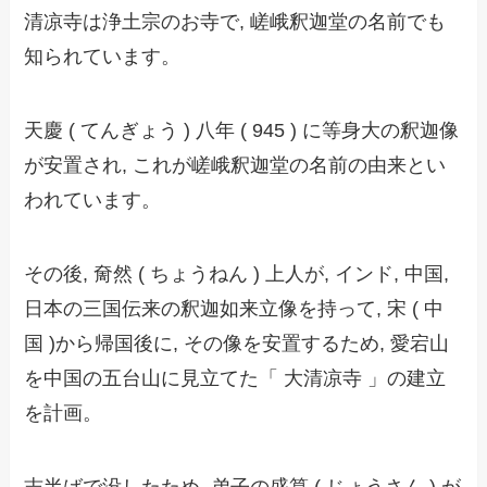
清凉寺は浄土宗のお寺で, 嵯峨釈迦堂の名前でも
知られています。
天慶 ( てんぎょう ) 八年 ( 945 ) に等身大の釈迦像
が安置され, これが嵯峨釈迦堂の名前の由来とい
われています。
その後, 奝然 ( ちょうねん ) 上人が, インド, 中国,
日本の三国伝来の釈迦如来立像を持って, 宋 ( 中
国 )から帰国後に, その像を安置するため, 愛宕山
を中国の五台山に見立てた「 大清凉寺 」の建立
を計画。
志半ばで没したため, 弟子の盛算 ( じょうさん ) が