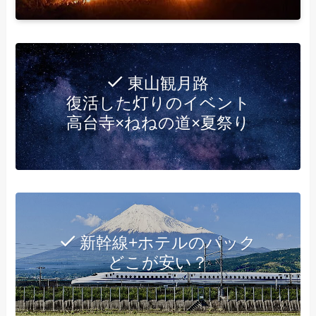
東山観月路
復活した灯りのイベント
高台寺×ねねの道×夏祭り
新幹線+ホテルのパック
どこが安い？