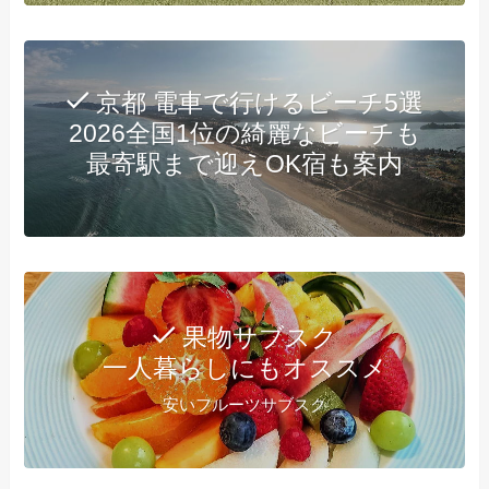
京都 電車で行けるビーチ5選
2026全国1位の綺麗なビーチも
最寄駅まで迎えOK宿も案内
果物サブスク
一人暮らしにもオススメ
安いフルーツサブスク