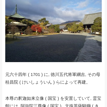
元六十四年 ( 1701 ) に, 徳川五代将軍綱吉, その母
桂昌院 ( けいしょういん ) らによって再建。
本尊の釈迦如来立像 ( 国宝 ) を安置していて, 霊宝
館には, 阿弥陀三尊像 ( 国宝 ) , 文殊菩薩騎獅 ( き