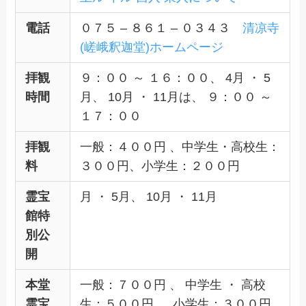
電話
０７５ – ８６１ – ０３４３
清凉寺
(嵯峨釈迦堂)ホームページ
拝観
９：００ ～ １６：００、 4月 ・ 5
時間
月、 10月 ・ 11月は、 ９：００ ～
１７：００
拝観
一般：４００円 、中学生・高校生：
料
３００円、小学生：２００円
霊宝
月 ・ 5月、 10月 ・ 11月
館特
別公
開
本堂
一般：７００円 、 中学生 ・ 高校
霊宝
生：５００円 、 小学生：３００円