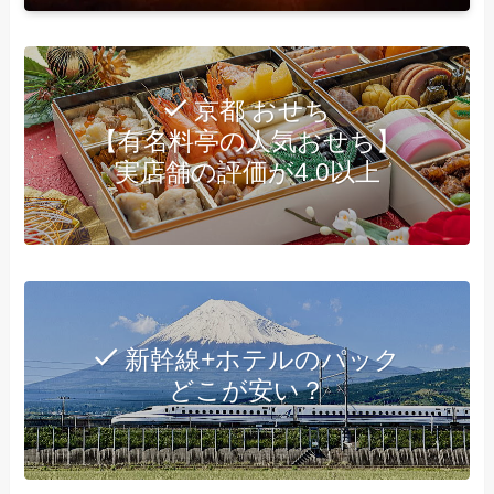
京都 おせち
【有名料亭の人気おせち】
実店舗の評価が4.0以上
新幹線+ホテルのパック
どこが安い？