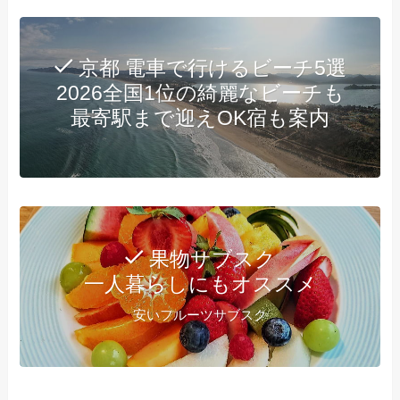
京都 電車で行けるビーチ5選
2026全国1位の綺麗なビーチも
最寄駅まで迎えOK宿も案内
果物サブスク
一人暮らしにもオススメ
安いフルーツサブスク