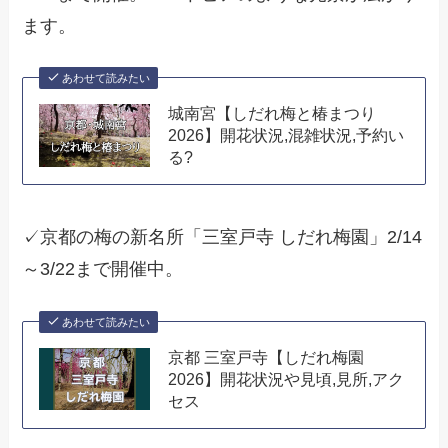
ます。
あわせて読みたい
城南宮【しだれ梅と椿まつり
2026】開花状況,混雑状況,予約い
る?
✓京都の梅の新名所「三室戸寺 しだれ梅園」2/14
～3/22まで開催中。
あわせて読みたい
京都 三室戸寺【しだれ梅園
2026】開花状況や見頃,見所,アク
セス