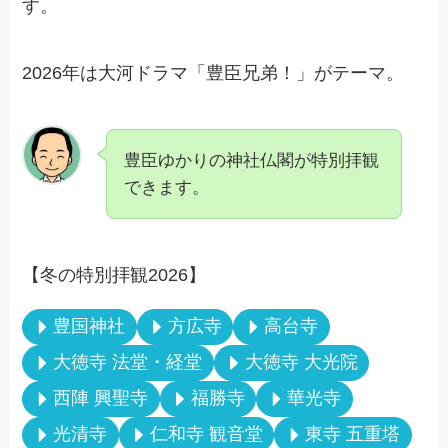
す。
2026年は大河ドラマ「豊臣兄弟！」がテーマ。
豊臣ゆかりの神社仏閣が特別拝観
できます。
【冬の特別拝観2026】
豊国神社
方広寺
高台寺
大徳寺 法堂・経堂
大徳寺 大光院
西陣 興聖寺
福勝寺
華光寺
光清寺
仁和寺 観音堂
東寺 五重塔