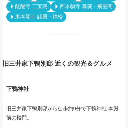
醍醐寺 三宝院
西本願寺 書院・飛雲閣
東本願寺 諸殿・鐘楼
旧三井家下鴨別邸 近くの観光＆グルメ
下鴨神社
旧三井家下鴨別邸から徒歩約9分で下鴨神社 本殿
前の楼門。