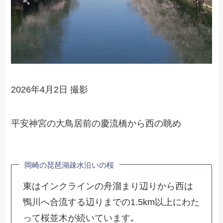
2026年4月2日 撮影
平安神宮の大鳥居前の慶流橋から西の眺め
岡崎の琵琶湖疎水沿いの桜
東はインクラインの舟溜まり辺りから西は
鴨川へ合流する辺りまでの1.5km以上にわた
って桜並木が続いています｡