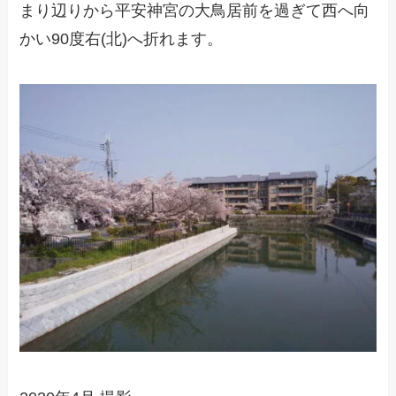
まり辺りから平安神宮の大鳥居前を過ぎて西へ向
かい90度右(北)へ折れます。