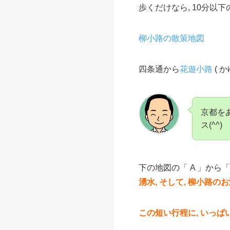
歩くだけなら, 10分以
柳小路の散策地図
四条通から
花遊小路
( 
京都を
ス(^^)
下の地図の「 A 」から「
湧水, そして, 柳小路のお
この短い行程に, いっぱい