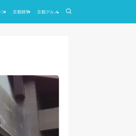
ース
京都雑学
京都グルメ