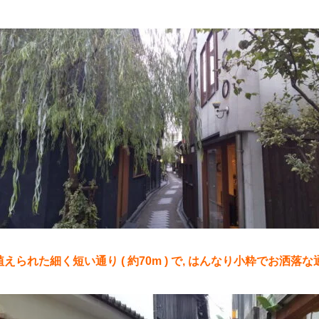
えられた細く短い通り ( 約70m ) で, はんなり小粋でお洒落な