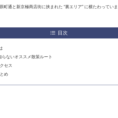
原町通と新京極商店街に挟まれた “裏エリア” に横たわってい
目次
は
知らないオススメ散策ルート
アクセス
まとめ