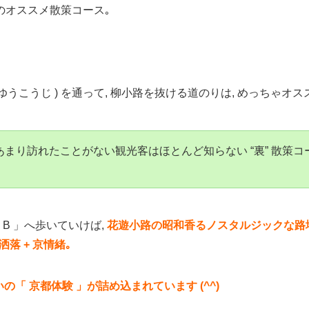
下のオススメ散策コース｡
かゆうこうじ ) を通って, 柳小路を抜ける道のりは, めっちゃオス
あまり訪れたことがない観光客はほとんど知らない “裏” 散策コ
 B 」へ歩いていけば,
花遊小路の昭和香るノスタルジックな路地
洒落 + 京情緒｡
の「 京都体験 」が詰め込まれています (^^)