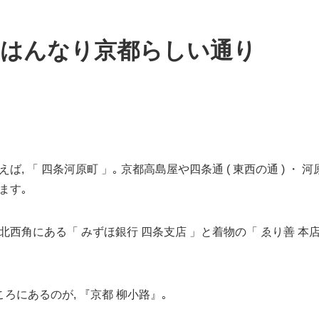
路 はんなり京都らしい通り
 「 四条河原町 」｡ 京都高島屋や四条通 ( 東西の通 ) ・ 河原
ます｡
西角にある「 みずほ銀行 四条支店 」と着物の「 ゑり善 本
ろにあるのが, 『京都 柳小路』｡