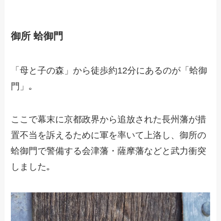
御所 蛤御門
「母と子の森」から徒歩約12分にあるのが「蛤御
門」｡
ここで幕末に京都政界から追放された長州藩が措
置不当を訴えるために軍を率いて上洛し、御所の
蛤御門で警備する会津藩・薩摩藩などと武力衝突
しました｡