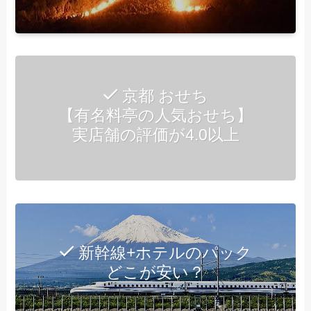
京都 おせち
【有名料亭の人気おせち】
実店舗の評価が4.0以上
新幹線+ホテルのパック
どこが安い？