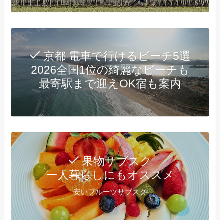
京都 電車で行けるビーチ5選
2026全国1位の綺麗なビーチも
最寄駅まで迎えOK宿も案内
果物サブスク
一人暮らしにもオススメ
安いフルーツサブスク