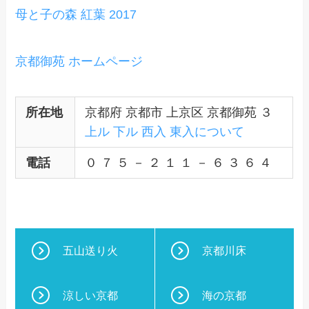
母と子の森 紅葉 2017
京都御苑 ホームページ
所在地
京都府 京都市 上京区 京都御苑 ３
上ル 下ル 西入 東入について
電話
０ ７ ５ － ２ １ １ － ６ ３ ６ ４
五山送り火
京都川床
涼しい京都
海の京都