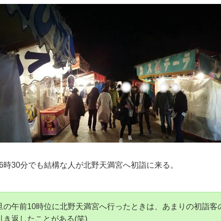
2つの方法 まとめ
法【その1】
！！
満宮などへ初詣に行くときは、遅くとも朝の7時前には到着す