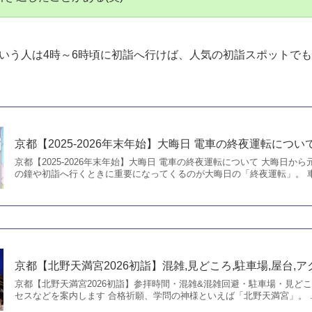
6時30分でも結構な人が北野天満宮へ初詣に来る。
旦の午前10時位に北野天満宮へ行ったときは、あまりの初詣客
引き返したことがある(笑)
いう人は4時～6時頃に初詣へ行けば、人気の初詣スポットで