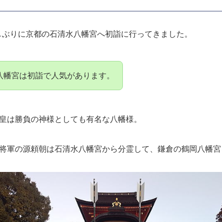
京都【2025-2026年末年始】大晦日 電車の終夜運転につい
京都【2025-2026年末年始】大晦日 電車の終夜運転について 大晦日か
の鐘や初詣へ行くときに重要になってくるのが大晦日の「終夜運転」。 車.
京都【北野天満宮2026初詣】混雑,見どころ,駐車場,屋台,
京都【北野天満宮2026初詣】参拝時間・混雑&混雑回避・駐車場・見ど
セスなどを案内します 合格祈願、学問の神様といえば「北野天満宮」。 ..
は久しぶりに京都の石清水八幡宮へ初詣に行ってきました。