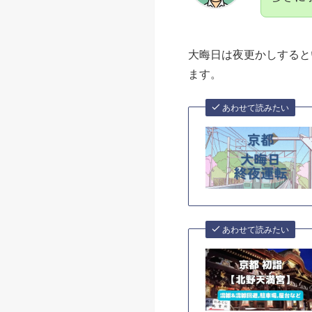
上の写真のように元旦の
一度元
多さに
大晦日は夜更かしすると