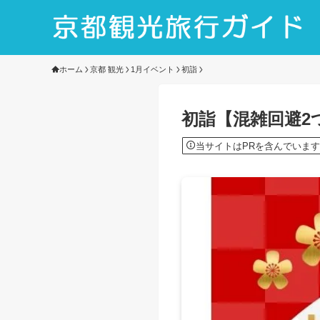
ホーム
京都 観光
1月イベント
初詣
初詣【混雑回避2
当サイトはPRを含んでいます