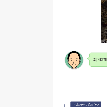
石清水
お祀りされている応神天
ちなみに、鎌倉幕府初代