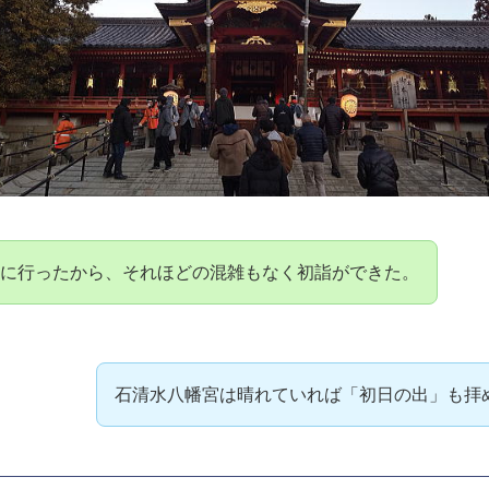
八幡宮は初詣で人気があります。
皇は勝負の神様としても有名な八幡様。
将軍の源頼朝は石清水八幡宮から分霊して、鎌倉の鶴岡八幡宮