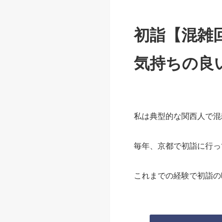
初詣【混雑
気持ちの良
私は典型的な関西人で混
毎年、京都で初詣に行っ
これまでの経験で初詣の