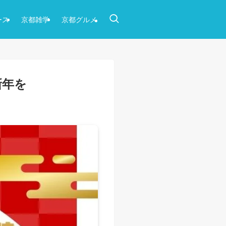
ース
京都雑学
京都グルメ
新年を