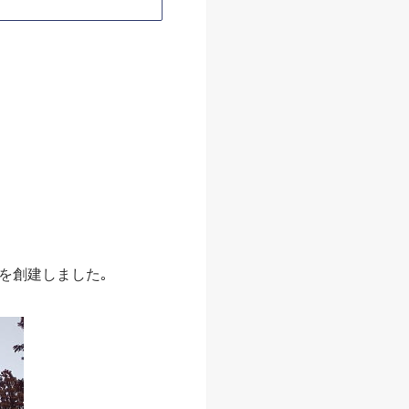
て
ら元旦にかけて、京都へ除夜
..
アクセス
ころ・ご利益・屋台・アク
.