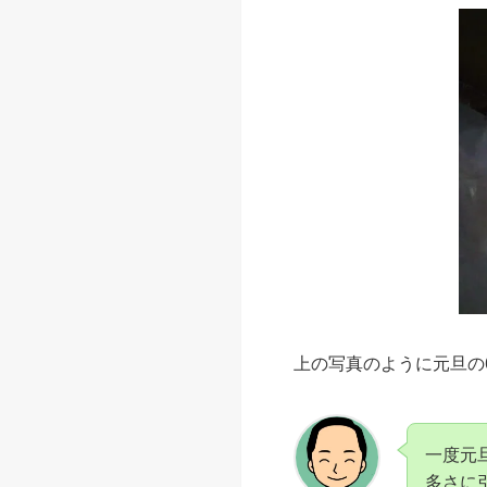
初詣 混雑回避
初詣 混雑回避の方
早朝の初詣しかない！！
私も元旦に京都で北野天