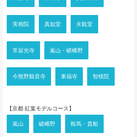
実相院
真如堂
永観堂
常寂光寺
嵐山・嵯峨野
今熊野観音寺
東福寺
智積院
【京都 紅葉モデルコース】
嵐山
嵯峨野
鞍馬・貴船