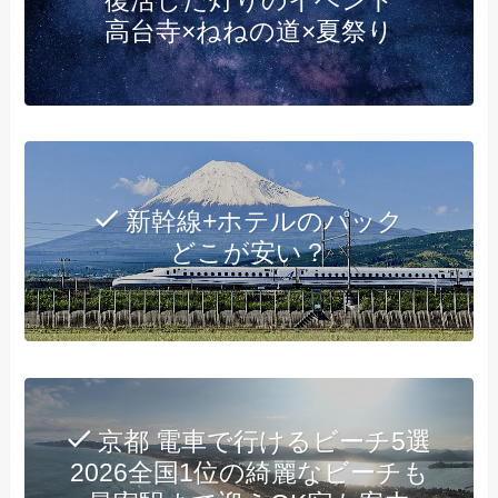
復活した灯りのイベント
高台寺×ねねの道×夏祭り
新幹線+ホテルのパック
どこが安い？
京都 電車で行けるビーチ5選
2026全国1位の綺麗なビーチも