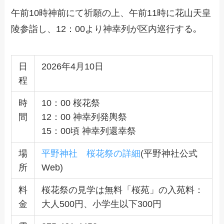
午前10時神前にて祈願の上、午前11時に花山天皇
陵参詣し、12：00より神幸列が区内巡行する｡
日
2026年4月10日
程
時
10：00 桜花祭
間
12：00 神幸列発輿祭
15：00頃 神幸列還幸祭
場
平野神社
桜花祭の詳細
(平野神社公式
所
Web)
料
桜花祭の見学は無料「桜苑」の入苑料：
金
大人500円、小学生以下300円