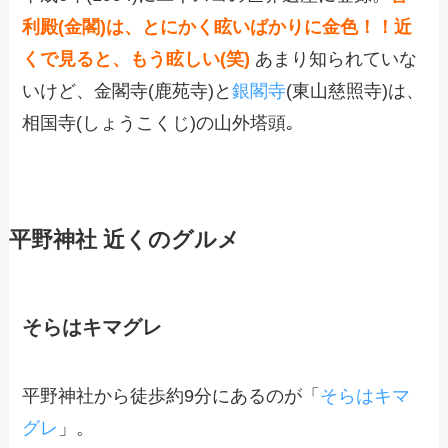
利殿(金閣)は、とにかく眩いばかりに金色！！近
くで見ると、もう眩しい(笑)
あまり知られていな
いけど、金閣寺(鹿苑寺)と
銀閣寺
(東山慈照寺)は、
相国寺(しょうこくじ)の山外塔頭｡
平野神社 近くのグルメ
そらはキマグレ
平野神社から徒歩約9分にあるのが「
そらはキマ
グレ
」。