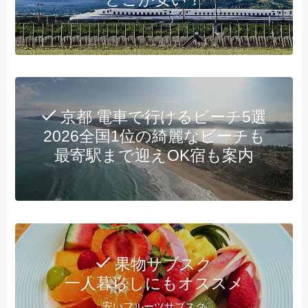
京都 電車で行けるビーチ5選
2026全国1位の綺麗なビーチも
最寄駅まで迎えOK宿も案内
果物サブスク
一人暮らしにもオススメ
安いフルーツサブスク