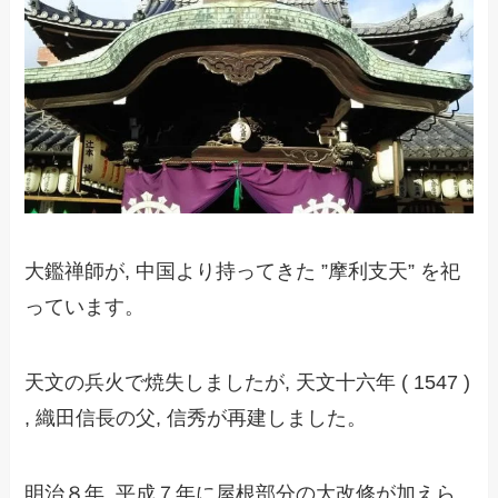
大鑑禅師が,
中国より持ってきた
”摩利支天” を祀
っています。
天文の兵火で焼失しましたが
,
天文十六年 ( 1547 )
,
織田信長の父,
信秀が再建しました。
明治８年, 平成７年に
屋根部分の大改修が加えら