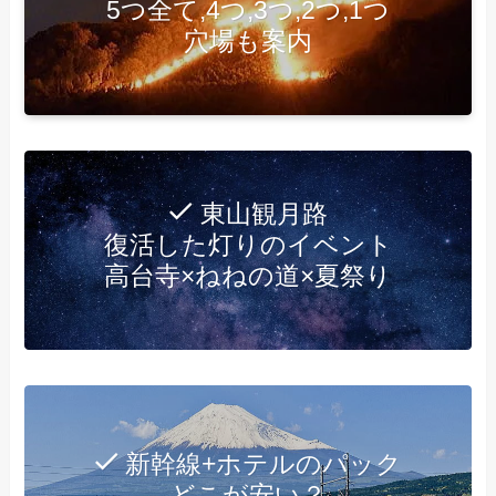
5つ全て,4つ,3つ,2つ,1つ
穴場も案内
東山観月路
復活した灯りのイベント
高台寺×ねねの道×夏祭り
新幹線+ホテルのパック
どこが安い？