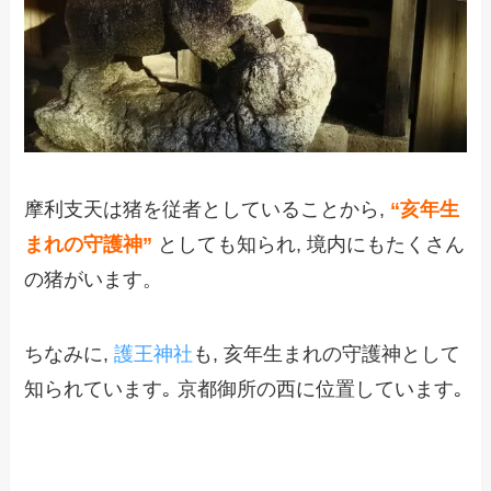
摩利支天は猪を従者としていることから,
“
亥年生
まれの守護神”
としても知られ, 境内にもたくさん
の猪がいます。
ちなみに,
護王神社
も, 亥年生まれの守護神として
知られています
｡
京都御所の西に位置しています
｡