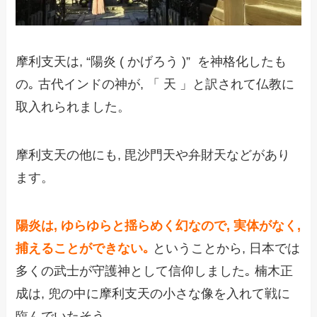
摩利支天は, “陽炎 ( かげろう )”
を神格化したも
の｡ 古代インドの神が, 「 天 」と訳されて仏教に
取入れられ
ました。
摩利支天の他にも,
毘沙門天や弁財天などがあり
ます。
陽炎は,
ゆらゆらと揺らめく
幻なので,
実体がなく,
捕えることができない｡
ということから,
日本では
多くの武士が守護神として信仰しました｡
楠木正
成は,
兜の中に摩利支天の小さな像を入れて戦に
臨んでいたそう｡