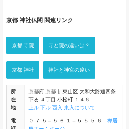
京都 神社仏閣 関連リンク
京都 寺院
寺と院の違いは？
京都 神社
神社と神宮の違い
所
京都府 京都市 東山区 大和大路通四条
在
下る ４丁目 小松町 １４６
地
上ル 下ル 西入 東入について
電
０ ７ ５ – ５ ６ １ – ５ ５ ５ ６
禅居
話
庵ホームページ