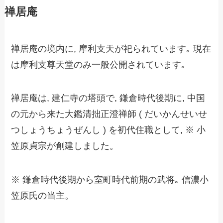
禅居庵
禅居庵の境内に, 摩利支天が祀られています｡ 現在
は摩利支尊天堂のみ一般公開されています｡
禅居庵は, 建仁寺の塔頭で,
鎌倉時代後期に, 中国
の元から来た
大鑑清拙正澄禅師 ( だいかんせいせ
つしょうちょうぜんし ) を初代住職として,
※ 小
笠原貞宗が創建しました。
※ 鎌倉時代後期から室町時代前期の武将｡ 信濃小
笠原氏の当主。