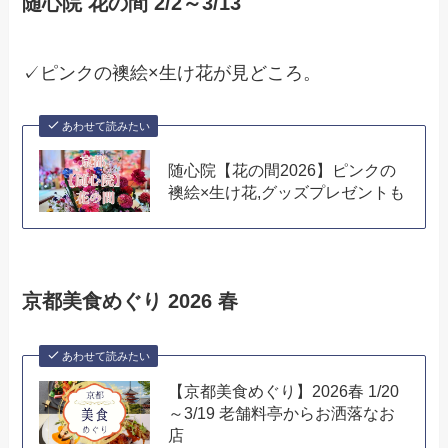
随心院 花の間 2/2～3/13
✓ピンクの襖絵×生け花が見どころ。
あわせて読みたい
随心院【花の間2026】ピンクの
襖絵×生け花,グッズプレゼントも
京都美食めぐり 2026 春
あわせて読みたい
【京都美食めぐり】2026春 1/20
～3/19 老舗料亭からお洒落なお
店