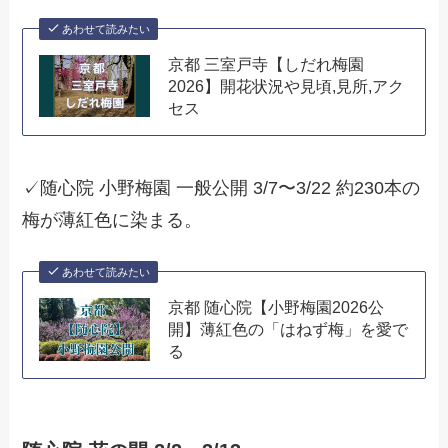
あわせて読みたい
京都 三室戸寺【しだれ梅園
2026】開花状況や見頃,見所,アク
セス
✓随心院 小野梅園 一般公開 3/7〜3/22 約230本の
梅が薄紅色に染まる。
あわせて読みたい
京都 随心院【小野梅園2026公
開】薄紅色の「はねず梅」を愛で
る