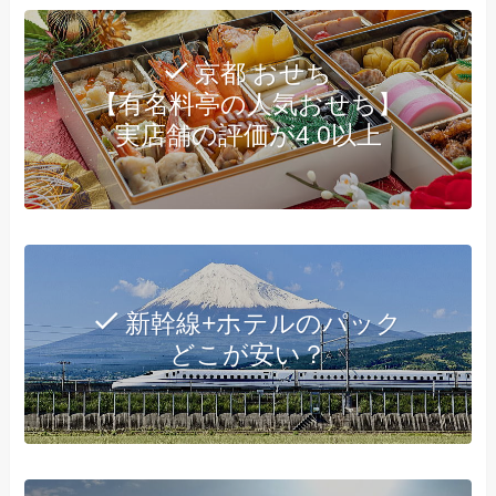
京都 おせち
【有名料亭の人気おせち】
実店舗の評価が4.0以上
新幹線+ホテルのパック
どこが安い？