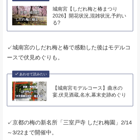
城南宮【しだれ梅と椿まつり
2026】開花状況,混雑状況,予約い
る?
✓城南宮のしだれ梅と椿で感動した後はモデルコ
ースで伏見めぐりも。
あわせて読みたい
【城南宮モデルコース】曲水の
宴,伏見酒蔵,名水,幕末史跡めぐり
✓京都の梅の新名所「三室戸寺 しだれ梅園」2/14
～3/22まで開催中。