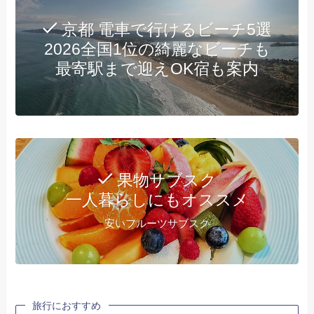
京都 電車で行けるビーチ5選
2026全国1位の綺麗なビーチも
最寄駅まで迎えOK宿も案内
果物サブスク
一人暮らしにもオススメ
安いフルーツサブスク
旅行におすすめ