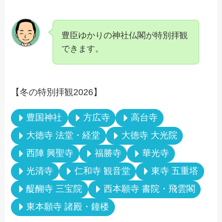
豊臣ゆかりの神社仏閣が特別拝観
できます。
【冬の特別拝観2026】
豊国神社
方広寺
高台寺
大徳寺 法堂・経堂
大徳寺 大光院
西陣 興聖寺
福勝寺
華光寺
光清寺
仁和寺 観音堂
東寺 五重塔
醍醐寺 三宝院
西本願寺 書院・飛雲閣
東本願寺 諸殿・鐘楼