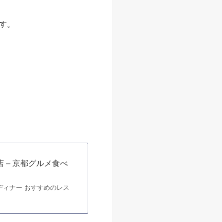
町家。
再建されました。
子や犬矢来、むしこ窓な
庭」までを含む建物内外が
す。