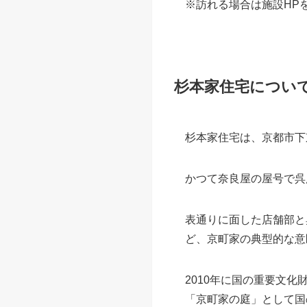
場所
重要文化財
料金
大学生以上1,
電話
杉本家保存会：0
※文化財保護のため、
※カメラ機器、小型カ
※乳幼児、未就学児童
その他の注意事項は
重
※特別催事、工事、貸切
※内容・時間は変更され
※訪れる場合は施設HP