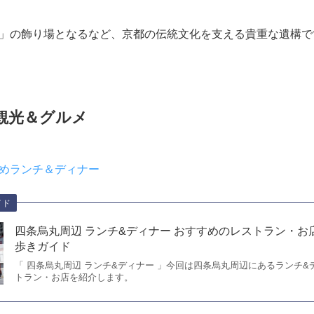
て
京区にある江戸時代以来の商家の構えを今に伝える大規模な京
服商を営んだ杉本家の本宅で、現在の主屋は明治3年(1870)に
奥の居室部を繋ぐ「表屋造り」という形式をとっており、京格
匠を極めて良好な状態で残しています。
化財に指定されたほか、2011年には座敷庭から炊事場の「走り
の名勝に指定。
」の飾り場となるなど、京都の伝統文化を支える貴重な遺構で