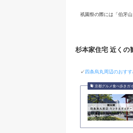
杉本家住宅につい
杉本家住宅は、京都市下
かつて奈良屋の屋号で呉
表通りに面した店舗部と
ど、京町家の典型的な意
2010年に国の重要文
「京町家の庭」として国
祇園祭の際には「伯牙山