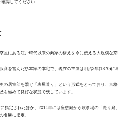
杉本家住宅
500円、高校生以下800円
75-344-5724
靴下の着用が必須(ストッキング不可)
メラの持ち込み不可。スマートフォンでの写真撮影は可能。但
の入場は不可
要文化財杉本家住宅
Web参照
予約等で臨時休館する場合あり(最新情報は
杉本家住宅公式イ
ることがあり
を確認してください