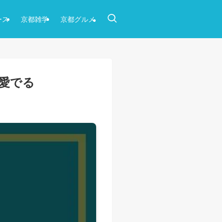
ース
京都雑学
京都グルメ
愛でる