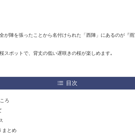
全が陣を張ったことから名付けられた「西陣」にあるのが『雨
桜スポットで、背丈の低い遅咲きの桜が楽しめます｡
目次
どころ
て
ス
4 まとめ