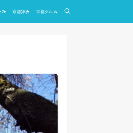
ース
京都雑学
京都グルメ