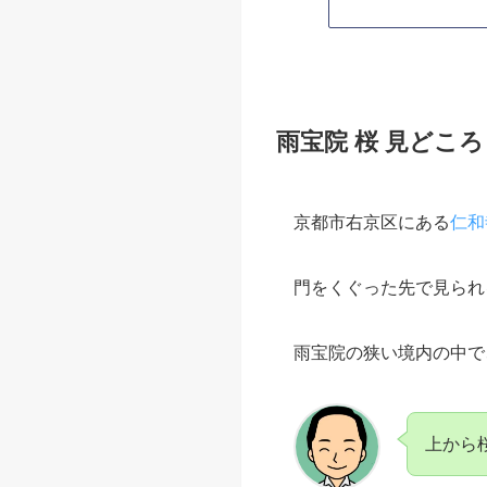
雨宝院 桜 見どころ
京都市右京区にある
仁和
門をくぐった先で見られ
雨宝院の狭い境内の中で
上から