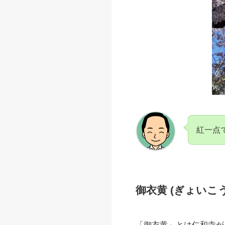
紅一点
御衣黄 (ぎょいこう
「御衣黄」とは仁和寺が