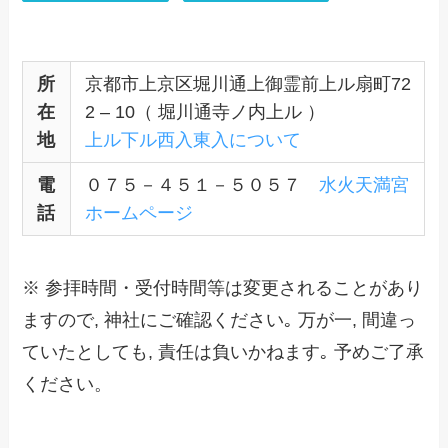
所
京都市上京区堀川通上御霊前上ル扇町72
在
2 – 10（ 堀川通寺ノ内上ル ）
地
上ル下ル西入東入について
電
０７５－４５１－５０５７
水火天満宮
話
ホームページ
※ 参拝時間・受付時間等は変更されることがあり
ますので, 神社にご確認ください｡ 万が一, 間違っ
ていたとしても, 責任は負いかねます｡ 予めご了承
ください。