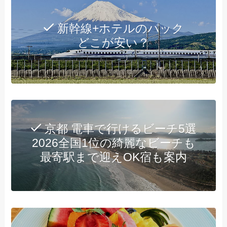
新幹線+ホテルのパック
どこが安い？
京都 電車で行けるビーチ5選
2026全国1位の綺麗なビーチも
最寄駅まで迎えOK宿も案内