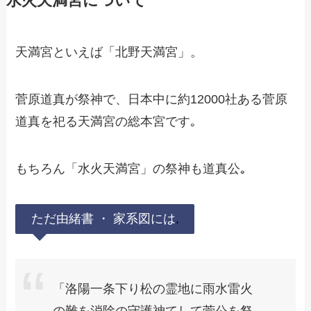
水火天満宮について
天満宮といえば「北野天満宮」。
菅原道真が祭神で、日本中に約12000社ある菅原
道真を祀る天満宮の総本宮です｡
もちろん「水火天満宮」の祭神も道真公
｡
ただ由緒書 ・ 家系図には
,
「洛陽一条下り松の霊地に雨水雷火
の難を消除の守護神てして菅公を祭