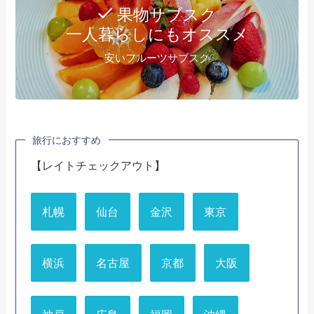
果物サブスク
一人暮らしにもオススメ
安いフルーツサブスク
旅行におすすめ
【レイトチェックアウト】
札幌
仙台
金沢
東京
横浜
名古屋
京都
大阪