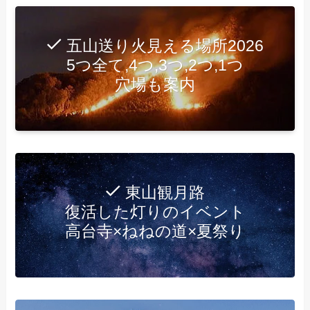
五山送り火見える場所2026
5つ全て,4つ,3つ,2つ,1つ
穴場も案内
東山観月路
復活した灯りのイベント
高台寺×ねねの道×夏祭り