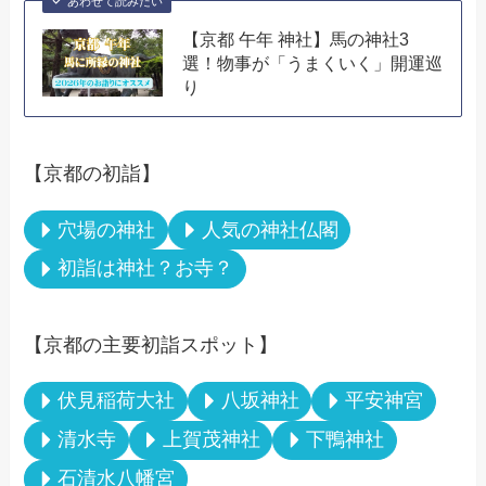
あわせて読みたい
【京都 午年 神社】馬の神社3
選！物事が「うまくいく」開運巡
り
【京都の初詣】
穴場の神社
人気の神社仏閣
初詣は神社？お寺？
【京都の主要初詣スポット】
伏見稲荷大社
八坂神社
平安神宮
清水寺
上賀茂神社
下鴨神社
石清水八幡宮