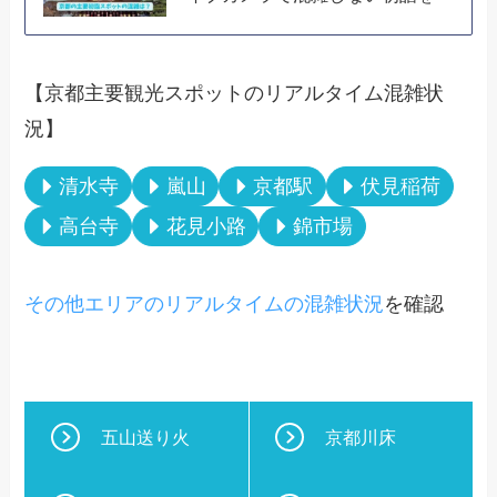
【京都主要観光スポットのリアルタイム混雑状
況】
清水寺
嵐山
京都駅
伏見稲荷
高台寺
花見小路
錦市場
その他エリアのリアルタイムの混雑状況
を確認
五山送り火
京都川床