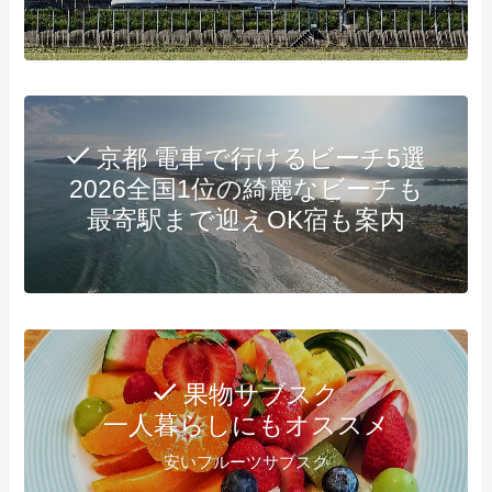
京都 電車で行けるビーチ5選
2026全国1位の綺麗なビーチも
最寄駅まで迎えOK宿も案内
果物サブスク
一人暮らしにもオススメ
安いフルーツサブスク