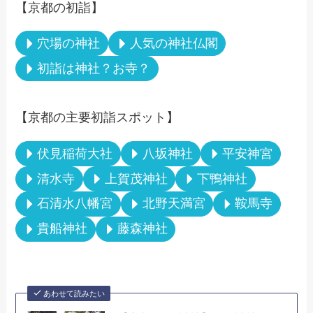
【京都の初詣】
穴場の神社
人気の神社仏閣
初詣は神社？お寺？
【京都の主要初詣スポット】
伏見稲荷大社
八坂神社
平安神宮
清水寺
上賀茂神社
下鴨神社
石清水八幡宮
北野天満宮
鞍馬寺
貴船神社
藤森神社
あわせて読みたい