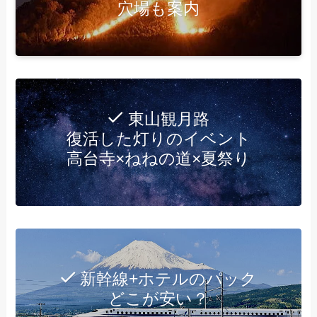
穴場も案内
東山観月路
復活した灯りのイベント
高台寺×ねねの道×夏祭り
新幹線+ホテルのパック
どこが安い？