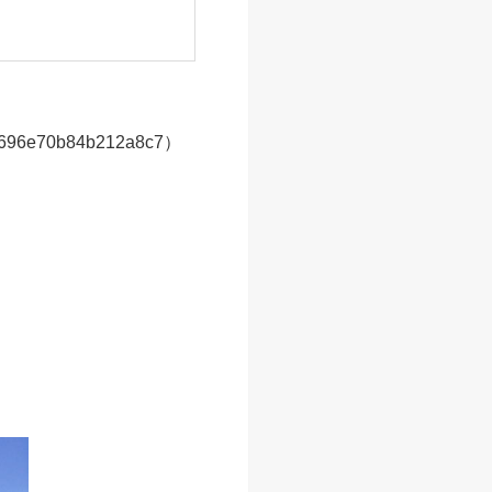
696e70b84b212a8c7）