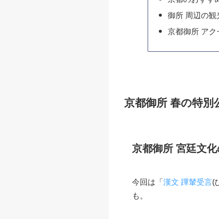
御所 周辺の
京都御所 アク
京都御所 春の特別公
京都御所 宮廷文
今回は「
漢文 蹕輦受言
も。