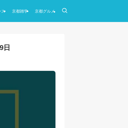
ース
京都雑学
京都グルメ
9日