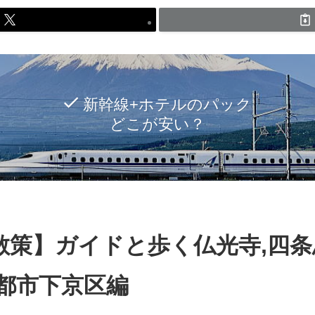
新幹線+ホテルのパック
どこが安い？
散策】ガイドと歩く仏光寺,四
京都市下京区編