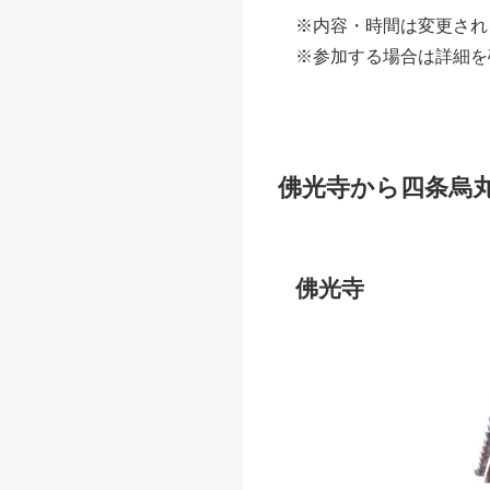
佛光寺か
※変更に
集合地
佛光寺御
※各日開
料金
3,500
小学生以
※保護者
予約
【京都下
詳細・注
※内容・時間は変更され
※参加する場合は詳細を