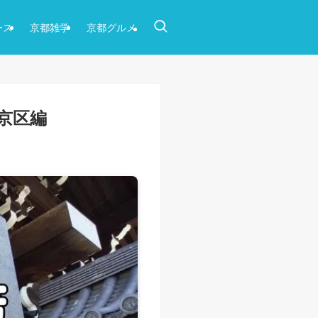
ース
京都雑学
京都グルメ
京区編