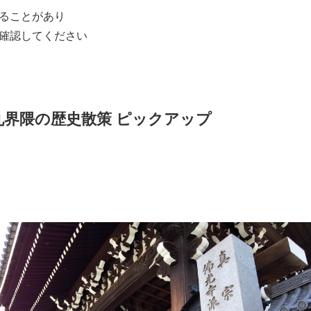
ら四条烏丸界隈をめぐるルート地図
(約1.82km)
なる場合あり
影堂門前 (京都市下京区高倉通仏光寺下る新開町397)
始20分前より受付
円/人 (消費税・資料代込)
下1,750円
ひとり同伴につき１名無料
京A】松原通（旧五条大路）界隈の古社寺めぐり
意事項・予約は、
ヘリテージハブ京都Web
(主催者)へ
ることがあり
確認してください