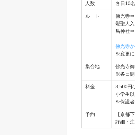
佛光寺から四条烏
佛光寺から四条烏丸周辺
に歩きます。
開催日
2026年
時間
13：00～
人数
各日10
ルート
佛光寺⇒
鸞聖人入
昌神社⇒