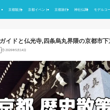
京都観光
京都イベント
京都旅行
神社仏閣
モデルコ
ガイドと仏光寺,四条烏丸界隈の京都市下
2026年5月14日