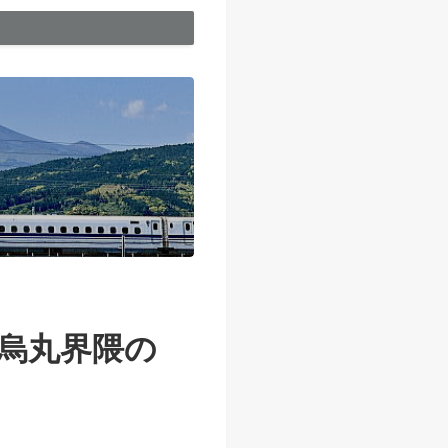
条烏丸界隈の