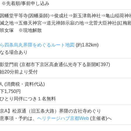
丸界隈
の神社仏閣をまわる歴史散策。賑やかな街角に隠れた歴史の断
6月7日・17日・27日
15：30 (予定)
名 ※先着順/事前申し込み
因幡堂平等寺(因幡薬師)⇒俊成社⇒新玉津島神社⇒亀山稲荷神
滅之地⇒五條天神宮⇒道元禅師示寂の地⇒北菅大臣神社(紅梅殿
班女塚 ※現地解散