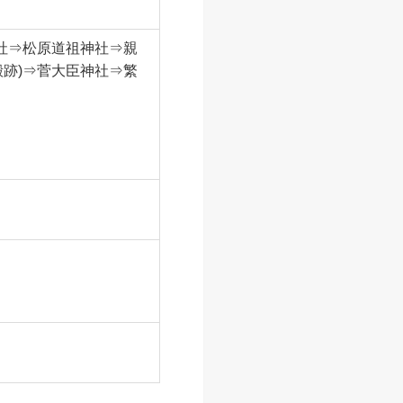
片をガイドの解説ととも
社⇒松原道祖神社⇒親
跡)⇒菅大臣神社⇒繁