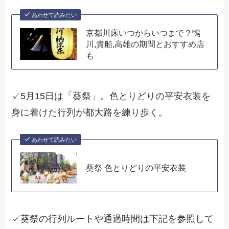
あわせて読みたい
京都川床いつからいつまで？鴨
川,貴船,高雄の期間とおすすめ店
も
✓5月15日は「葵祭」。色とりどりの平安衣装を
身に着けた行列が都大路を練り歩く。
あわせて読みたい
葵祭 色とりどりの平安衣装
✓葵祭の行列ルートや通過時間は下記を参照して