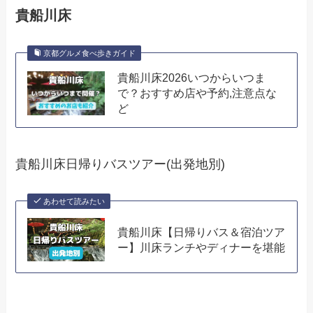
貴船川床
京都グルメ食べ歩きガイド
貴船川床2026いつからいつま
で？おすすめ店や予約,注意点な
ど
貴船川床日帰りバスツアー(出発地別)
あわせて読みたい
貴船川床【日帰りバス＆宿泊ツア
ー】川床ランチやディナーを堪能