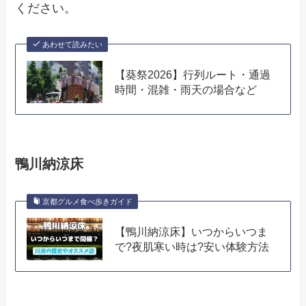
ください。
あわせて読みたい
【葵祭2026】行列ルート・通過
時間・混雑・雨天の場合など
鴨川納涼床
京都グルメ食べ歩きガイド
【鴨川納涼床】いつからいつま
で?夜肌寒い時は?安い体験方法