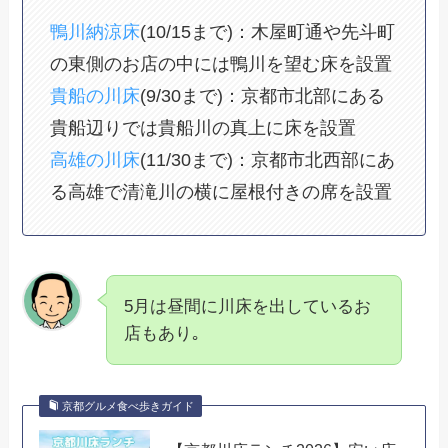
鴨川納涼床
(10/15まで)：木屋町通や先斗町
の東側のお店の中には鴨川を望む床を設置
貴船の川床
(9/30まで)：京都市北部にある
貴船辺りでは貴船川の真上に床を設置
高雄の川床
(11/30まで)：京都市北西部にあ
る高雄で清滝川の横に屋根付きの席を設置
5月は昼間に川床を出しているお
店もあり｡
京都グルメ食べ歩きガイド