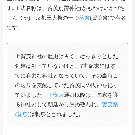
す｡正式名称は、賀茂別雷神社(かもわけいかづち
じんじゃ)。京都三大祭の一つ
葵祭
(賀茂祭)で有名
です。
上賀茂神社の歴史は古く、はっきりとした
創建は判っていないけど、7世紀末にはす
でに有力な神社となっていて、その当時こ
の辺りを支配していた賀茂氏の氏神を祀っ
ていました。
平安京
遷都以降は、国家を護
る神社として朝廷から崇め敬われ、
賀茂祭
(葵祭)
は勅祭とされました。