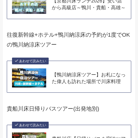
【京都川床ランチ2026】安い店
から高級店～鴨川・貴船・高雄～
往復新幹線+ホテル+鴨川納涼床の予約が1度でOK
の鴨川納涼床ツアー
あわせて読みたい
【鴨川納涼床ツアー】お札になっ
た偉人も訪れた場所で川床料理
貴船川床日帰りバスツアー(出発地別)
あわせて読みたい