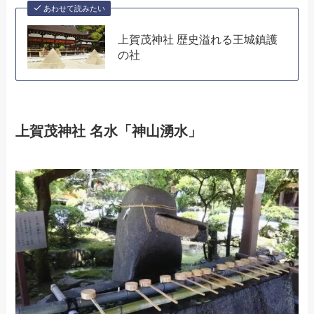
あわせて読みたい
上賀茂神社 歴史溢れる王城鎮護
の社
上賀茂神社 名水「神山湧水」