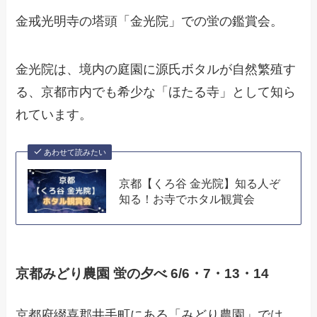
金戒光明寺の塔頭「金光院」での蛍の鑑賞会。
金光院は、境内の庭園に源氏ボタルが自然繁殖す
る、京都市内でも希少な「ほたる寺」として知ら
れています。
あわせて読みたい
京都【くろ谷 金光院】知る人ぞ
知る！お寺でホタル観賞会
京都みどり農園 蛍の夕べ 6/6・7・13・14
京都府綴喜郡井手町にある「みどり農園」では、