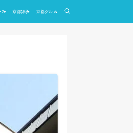
ース
京都雑学
京都グルメ