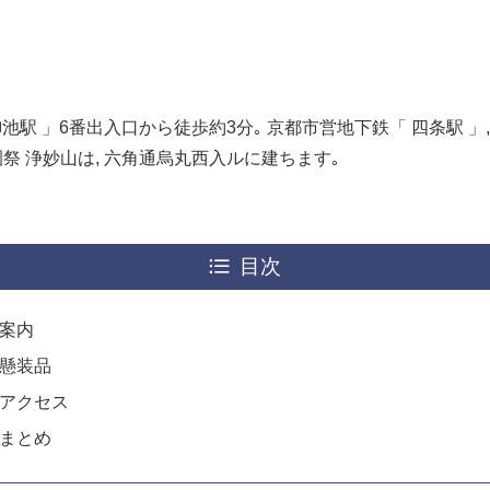
駅 」6番出入口から徒歩約3分｡ 京都市営地下鉄「 四条駅 」, 
園祭 浄妙山は, 六角通烏丸西入ルに建ちます｡
目次
 案内
 懸装品
 アクセス
 まとめ