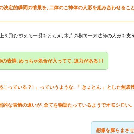
 この決定的瞬間の情景を, 二体のご神体の人形を組み合わせるこ
上を飛び越える一瞬をとらえ, 木片の楔で一来法師の人形を支
の表情, めっちゃ気合が入ってて, 迫力がある ! !
起こっている ? ! 」っていうような, 「 きょとん 」とした無表
対照的な表情の違いが, 全てを物語たっているようでオモシロい｡
想像を膨らまさせ