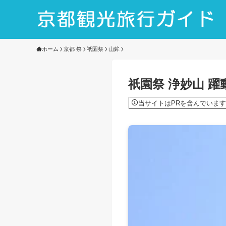
ホーム
京都 祭
祇園祭
山鉾
祇園祭 浄妙山 
当サイトはPRを含んでいます