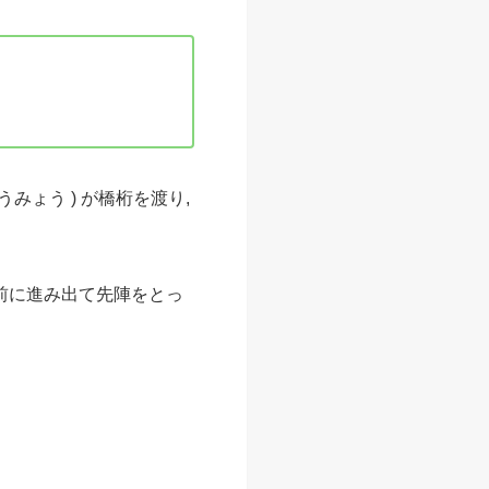
ょうみょう ) が橋桁を渡り,
」と前に進み出て先陣をとっ