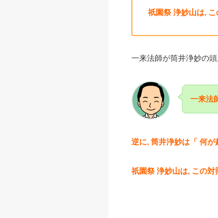
祇園祭 浄妙山は,
一来法師が筒井浄妙の頭
一来法師
逆に, 筒井浄妙は「 何が
祇園祭 浄妙山は, この