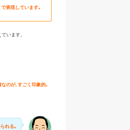
とで表現しています｡
えています。
情なのが, すごく印象的｡
られる｡