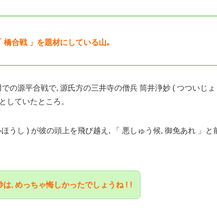
 橋合戦 」を題材にしている山｡
, 宇治川での源平合戦で, 源氏方の三井寺の僧兵 筒井浄妙 ( つついじ
としていたところ。
らいほうし ) が彼の頭上を飛び越え, 「 悪しゅう候, 御免あれ 
は, めっちゃ悔しかったでしょうね ! !