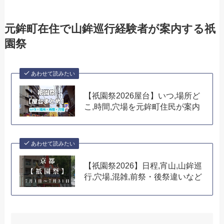
元鉾町在住で山鉾巡行経験者が案内する祇
園祭
あわせて読みたい
【祇園祭2026屋台】いつ,場所ど
こ,時間,穴場を元鉾町住民が案内
あわせて読みたい
【祇園祭2026】日程,宵山,山鉾巡
行,穴場,混雑,前祭・後祭違いなど