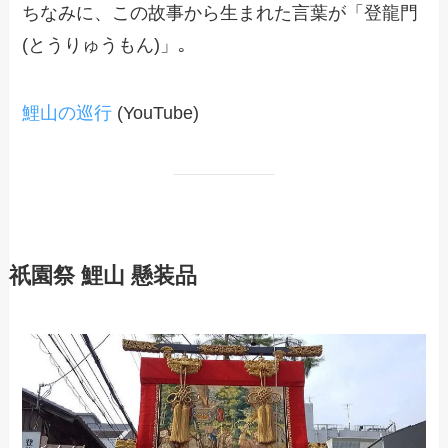
ちなみに、この故事から生まれた言葉が「登龍門
(とうりゅうもん)」｡
鯉山の巡行
(YouTube)
祇園祭 鯉山 懸装品