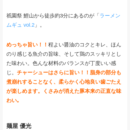
祇園祭 鯉山から徒歩約3分にあるのが「
ラーメン
ムギュ vol.2
」。
めっちゃ旨い！！
程よい醤油のコクとキレ、ほん
のり感じる魚介の旨味、そして鶏のスッキリとし
た味わい。色んな材料のバランスが丁度いい感
じ。
チャーシューはさらに旨い！！脂身の部分も
煮崩れすることなく、柔らかく心地良い歯ごたえ
が楽しめます。くさみが消えた豚本来の正直な味
わい｡
麺屋 優光