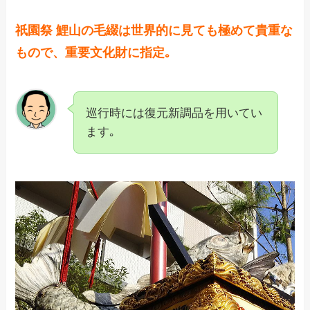
祇園祭 鯉山の毛綴は世界的に見ても極めて貴重な
もので、重要文化財に指定｡
巡行時には復元新調品を用いてい
ます｡