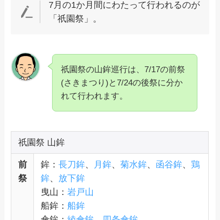
7月の1か月間にわたって行われるのが
「祇園祭」。
祇園祭の山鉾巡行は、7/17の前祭
(さきまつり)と7/24の後祭に分か
れて行われます。
祇園祭 山鉾
前
鉾：
長刀鉾
、
月鉾
、
菊水鉾
、
函谷鉾
、
鶏
祭
鉾
、
放下鉾
曳山：
岩戸山
船鉾：
船鉾
傘鉾：
綾傘鉾
、
四条傘鉾