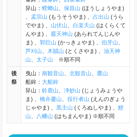
舁山：
螳螂山
、
保昌山
(ほうしょうやま)
、
孟宗山
(もうそうやま) 、
占出山
(うら
でやま) 、
山伏山
、
白楽天山
(はくらくて
んやま) 、
霰天神山
(あられてんじんや
ま) 、
郭巨山
(かっきょやま) 、
伯牙山
、
芦刈山
、
木賊山
(とくさやま) 、
油天神
山
、
太子山
※順不同
後
曳山：
南観音山
、
北観音山
、
鷹山
祭
船鉾：
大船鉾
舁山：
鈴鹿山
、
浄妙山
(じょうみょうや
ま) 、
橋弁慶山
、
役行者山
(えんのぎょう
じゃやま) 、
黒主山
(くろぬしやま) 、
鯉
山
、
八幡山
(はちまんやま) ※順不同