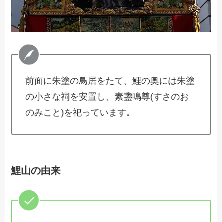
前面に朱塗の鳥居をたて、鯉の奥には朱塗
の小さな祠を安置し、素盞鳴尊(すさのお
のみこと)を祀っています｡
鯉山の由来