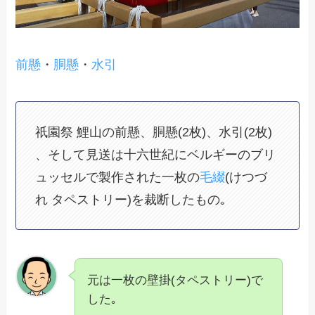
前懸
・
胴懸
・
水引
祇園祭 鯉山の前懸、胴懸(2枚)、水引(2枚)
、そして見送は十六世紀にベルギーのブリ
ュッセルで製作された一枚の
毛綴
(けつづ
れ タペストリー)を裁断したもの｡
元は一枚の壁掛(タペストリー)で
した｡