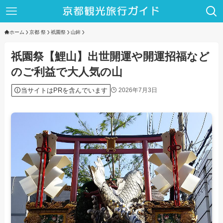
ホーム
京都 祭
祇園祭
山鉾
祇園祭【鯉山】出世開運や開運招福など
のご利益で大人気の山
当サイトはPRを含んでいます
2026年7月3日