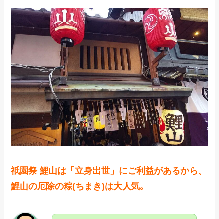
祇園祭 鯉山は「立身出世」にご利益があるから、
鯉山の厄除の粽(ちまき)は大人気｡