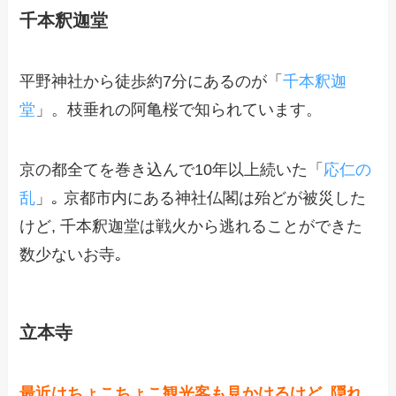
千本釈迦堂
平野神社から徒歩約7分にあるのが「
千本釈迦
堂
」。枝垂れの阿亀桜で知られています。
京の都全てを巻き込んで10年以上続いた「
応仁の
乱
」｡ 京都市内にある神社仏閣は殆どが被災した
けど, 千本釈迦堂は戦火から逃れることができた
数少ないお寺｡
立本寺
最近はちょこちょこ観光客も見かけるけど, 隠れ