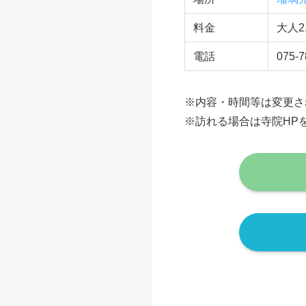
瑠璃光院 夏の特別
比叡山麓の八瀬にある瑠
数寄屋造りの建物や庭な
日程
202
時間
10：
場所
瑠璃
料金
大人2
電話
075-