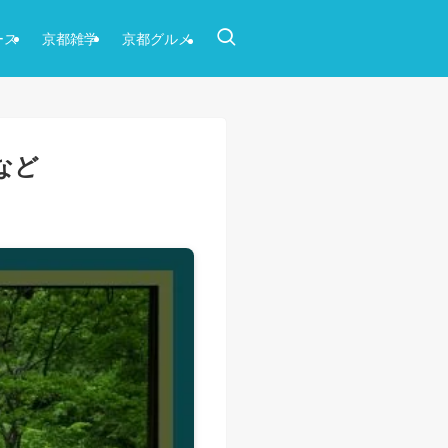
ース
京都雑学
京都グルメ
など