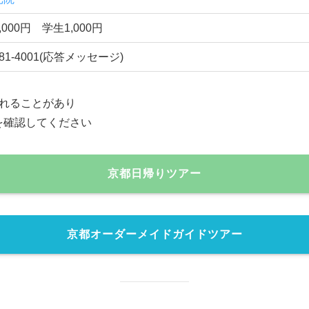
公開
璃光院。
どが公開されます。机の天板に映り込む庭の景色が有名。
6年7月1日～8月17日 ※予約必要なし
00～17：00(最終受付16：30)
光院
,000円 学生1,000円
781-4001(応答メッセージ)