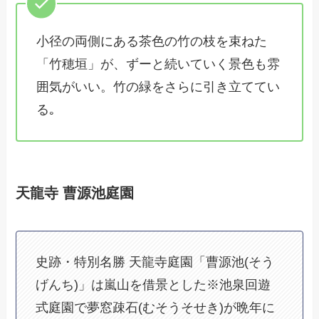
小径の両側にある茶色の竹の枝を束ねた
「竹穂垣」が、ずーと続いていく景色も雰
囲気がいい。竹の緑をさらに引き立ててい
る｡
天龍寺 曹源池庭園
史跡・特別名勝 天龍寺庭園「曹源池(そう
げんち)」は嵐山を借景とした※池泉回遊
式庭園で夢窓疎石(むそうそせき)が晩年に