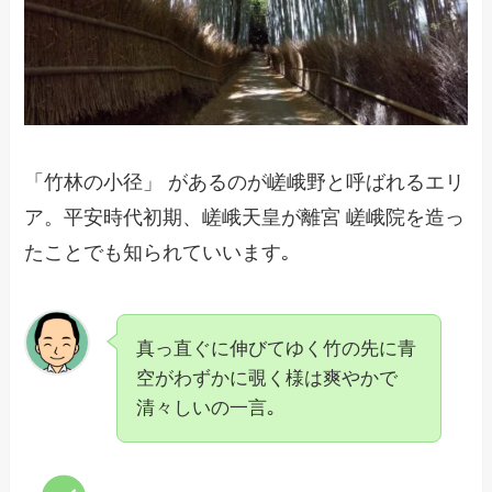
「竹林の小径」 があるのが嵯峨野と呼ばれるエリ
ア。平安時代初期、嵯峨天皇が離宮 嵯峨院を造っ
たことでも知られていいます｡
真っ直ぐに伸びてゆく竹の先に青
空がわずかに覗く様は爽やかで
清々しいの一言｡