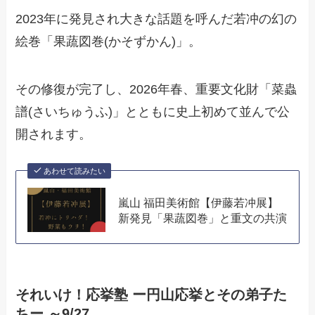
2023年に発見され大きな話題を呼んだ若冲の幻の
絵巻「果蔬図巻(かそずかん)」。
その修復が完了し、2026年春、重要文化財「菜蟲
譜(さいちゅうふ)」とともに史上初めて並んで公
開されます。
あわせて読みたい
嵐山 福田美術館【伊藤若冲展】
新発見「果蔬図巻」と重文の共演
それいけ！応挙塾 ー円山応挙とその弟子た
ちー ～9/27