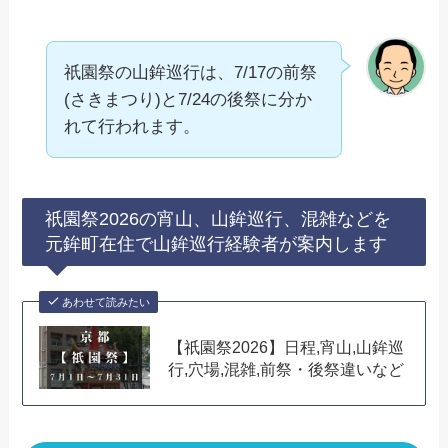
祇園祭の山鉾巡行は、7/17の前祭
(さきまつり)と7/24の後祭に分か
れて行われます。
祇園祭2026の宵山、山鉾巡行、混雑などを
元鉾町在住で山鉾巡行経験者が案内します
あわせて読みたい
【祇園祭2026】日程,宵山,山鉾巡
行,穴場,混雑,前祭・後祭違いなど