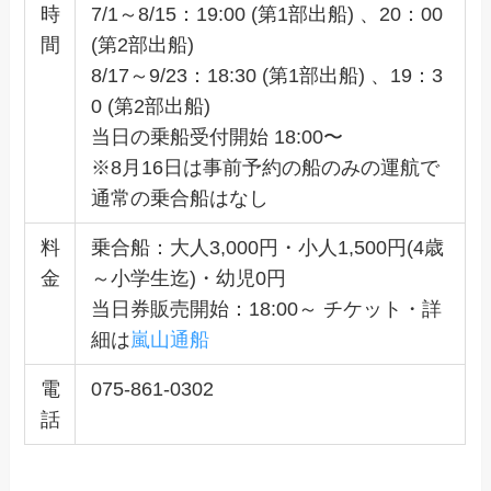
時
7/1～8/15：19:00 (第1部出船) 、20：00
間
(第2部出船)
8/17～9/23：18:30 (第1部出船) 、19：3
0 (第2部出船)
当日の乗船受付開始 18:00〜
※8月16日は事前予約の船のみの運航で
通常の乗合船はなし
料
乗合船：大人3,000円・小人1,500円(4歳
金
～小学生迄)・幼児0円
当日券販売開始：18:00～ チケット・詳
細は
嵐山通船
電
075-861-0302
話