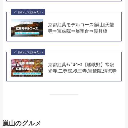
あわせて読みたい
京都紅葉モデルコース[嵐山]天龍
寺⇒宝厳院⇒展望台⇒渡月橋
あわせて読みたい
京都紅葉ﾓﾃﾞﾙｺｰｽ【嵯峨野】常寂
光寺,二尊院,祇王寺,宝筐院,清凉寺
嵐山のグルメ