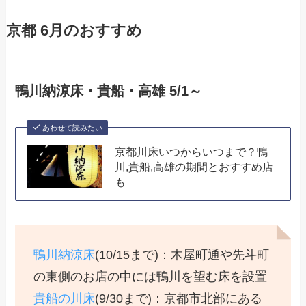
京都 6月のおすすめ
鴨川納涼床・貴船・高雄 5/1～
あわせて読みたい
京都川床いつからいつまで？鴨
川,貴船,高雄の期間とおすすめ店
も
鴨川納涼床
(10/15まで)：木屋町通や先斗町
の東側のお店の中には鴨川を望む床を設置
貴船の川床
(9/30まで)：京都市北部にある