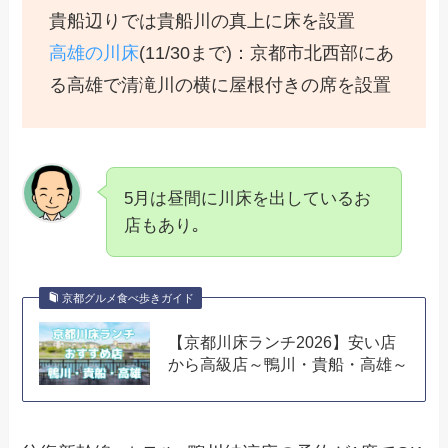
貴船辺りでは貴船川の真上に床を設置
高雄の川床
(11/30まで)：京都市北西部にあ
る高雄で清滝川の横に屋根付きの席を設置
5月は昼間に川床を出しているお
店もあり｡
京都グルメ食べ歩きガイド
【京都川床ランチ2026】安い店
から高級店～鴨川・貴船・高雄～