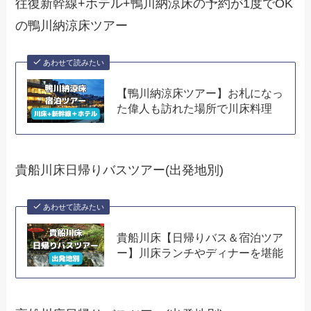
往復新幹線+ホテル+鴨川納涼床の予約が1度でOK
の鴨川納涼床ツアー
あわせて読みたい
【鴨川納涼床ツアー】お札になっ
た偉人も訪れた場所で川床料理
貴船川床日帰りバスツアー(出発地別)
あわせて読みたい
貴船川床【日帰りバス＆宿泊ツア
ー】川床ランチやディナーを堪能