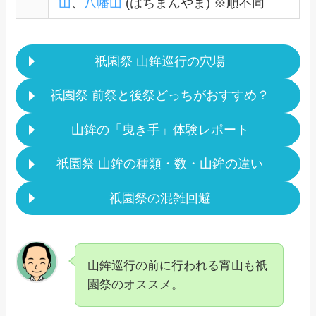
山
、
八幡山
(はちまんやま) ※順不同
祇園祭 山鉾巡行の穴場
祇園祭 前祭と後祭どっちがおすすめ？
山鉾の「曳き手」体験レポート
祇園祭 山鉾の種類・数・山鉾の違い
祇園祭の混雑回避
山鉾巡行の前に行われる宵山も祇
園祭のオススメ。