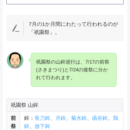
7月の1か月間にわたって行われるのが
「祇園祭」。
祇園祭の山鉾巡行は、7/17の前祭
(さきまつり)と7/24の後祭に分か
れて行われます。
祇園祭 山鉾
前
鉾：
長刀鉾
、
月鉾
、
菊水鉾
、
函谷鉾
、
鶏
祭
鉾
、
放下鉾