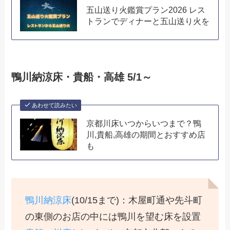
五山送り火鑑賞プラン2026 レス
トランでディナーと五山送り火を
鴨川納涼床・貴船・高雄 5/1～
あわせて読みたい
京都川床いつからいつまで？鴨
川,貴船,高雄の期間とおすすめ店
も
鴨川納涼床
(10/15まで)：木屋町通や先斗町
の東側のお店の中には鴨川を望む床を設置