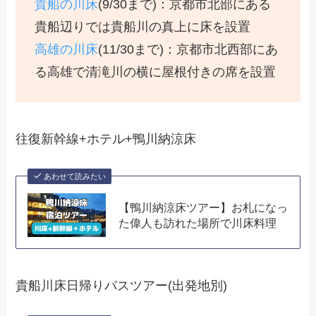
貴船の川床
(9/30まで)：京都市北部にある
貴船辺りでは貴船川の真上に床を設置
高雄の川床
(11/30まで)：京都市北西部にあ
る高雄で清滝川の横に屋根付きの席を設置
往復新幹線+ホテル+鴨川納涼床
あわせて読みたい
【鴨川納涼床ツアー】お札になっ
た偉人も訪れた場所で川床料理
貴船川床日帰りバスツアー(出発地別)