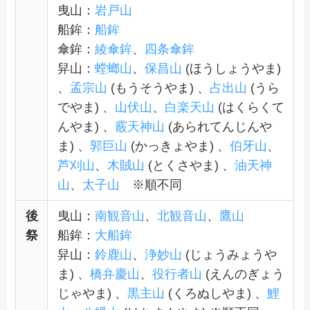
曳山：
岩戸山
船鉾：
船鉾
傘鉾：
綾傘鉾
、
四条傘鉾
舁山：
螳螂山
、
保昌山
(ほうしょうやま)
、
孟宗山
(もうそうやま) 、
占出山
(うら
でやま) 、
山伏山
、
白楽天山
(はくらくて
んやま) 、
霰天神山
(あられてんじんや
ま) 、
郭巨山
(かっきょやま) 、
伯牙山
、
芦刈山
、
木賊山
(とくさやま) 、
油天神
山
、
太子山
※順不同
後
曳山：
南観音山
、
北観音山
、
鷹山
祭
船鉾：
大船鉾
舁山：
鈴鹿山
、
浄妙山
(じょうみょうや
ま) 、
橋弁慶山
、
役行者山
(えんのぎょう
じゃやま) 、
黒主山
(くろぬしやま) 、
鯉