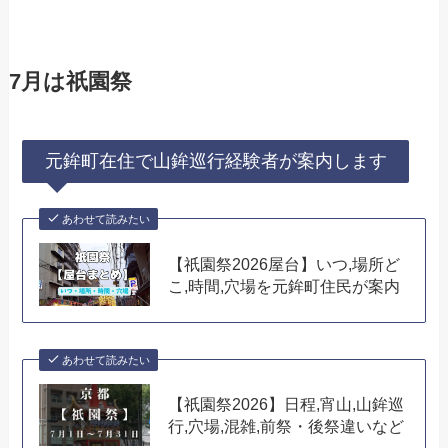
7月は祇園祭
元鉾町在住で山鉾巡行経験者が案内します
あわせて読みたい
【祇園祭2026屋台】いつ,場所ど
こ,時間,穴場を元鉾町住民が案内
あわせて読みたい
【祇園祭2026】日程,宵山,山鉾巡
行,穴場,混雑,前祭・後祭違いなど