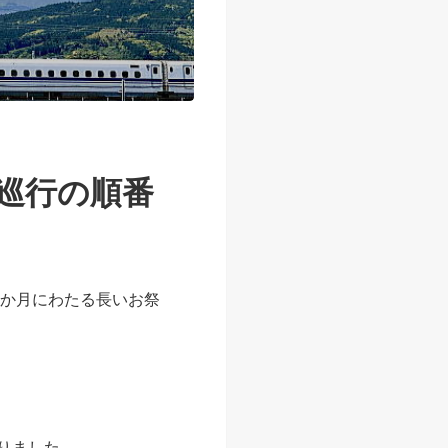
鉾巡行の順番
1か月にわたる長いお祭
まりました。