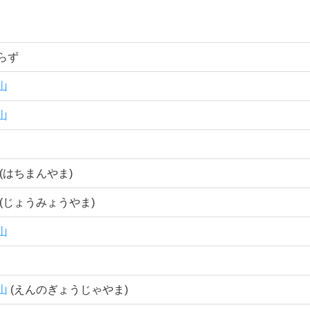
 山鉾巡行の順番
の中には「くじ取らず」といわれる毎年巡行の順番が決まって
らず