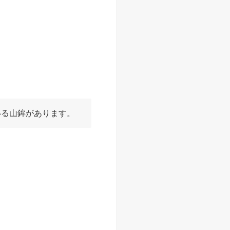
表者が集まり、京都市議会
います。
北観音山に続く「山一番」