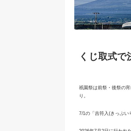
くじ取式で
祇園祭は前祭・後祭の宵
り。
7/1の「吉符入(きっぷ
2026年7月2日に行わ