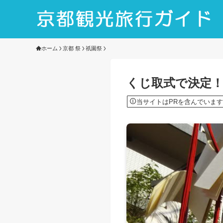
ホーム
京都 祭
祇園祭
くじ取式で決定！
当サイトはPRを含んでいます