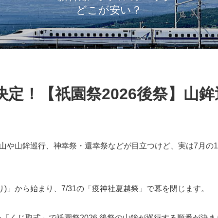
どこが安い？
決定！【祇園祭2026後祭】山
山や山鉾巡行、神幸祭・還幸祭などが目立つけど、実は7月の
いり)」から始まり、7/31の「疫神社夏越祭」で幕を閉じます。
れた「くじ取式」で祇園祭2026 後祭の山鉾が巡行する順番が決