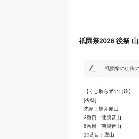
祇園祭の前祭(さきまつり
議場で市長立会のもと行
山鉾巡行時に先陣争
2026年7月24日の
が
鯉山
に決まりました。