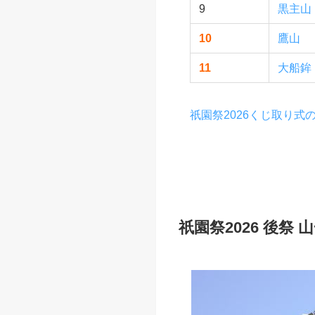
1
橋弁慶
2
北観音
3
鯉山
4
八幡山
5
浄妙山
6
南観音
7
鈴鹿山
8
役行者
9
黒主山
10
鷹山
11
大船鉾