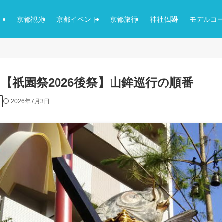
京都観光
京都イベント
京都旅行
神社仏閣
モデルコ
【祇園祭2026後祭】山鉾巡行の順番
2026年7月3日