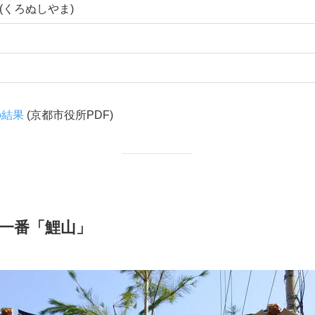
山
山
(はちまんやま)
(じょうみょうやま)
山
山
(えんのぎょうじゃやま)
(くろぬしやま)