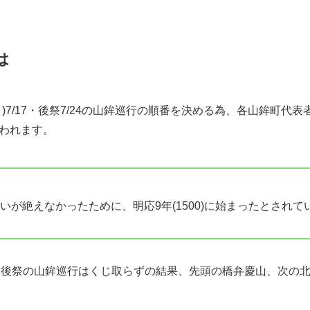
式とは
 後祭 山鉾巡行の順番
 後祭 山一番「鯉山」
のお祭が祇園祭？
いて
山鉾巡行経験者が案内する祇園祭
すめ
観光
は