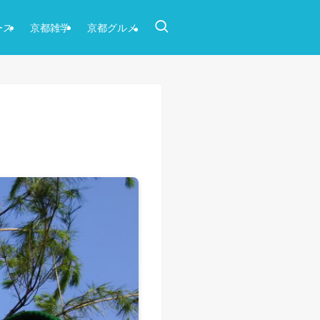
ース
京都雑学
京都グルメ