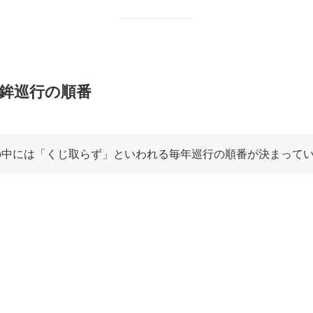
)7/17・後祭7/24の山鉾巡行の順番を決める為、各山鉾町代
われます。
いが絶えなかったために、明応9年(1500)に始まったとされて
祇園祭 後祭の山鉾巡行はくじ取らずの結果、先頭の橋弁慶山、次の