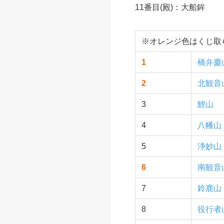
祇園祭2026 後祭
祇園祭の山鉾
【くじ取らずの山鉾】
[後祭]
先頭：橋弁慶山
2番目：北観音山
6番目：南観音山
10番目：鷹山
11番目(殿)：大船鉾
※オレンジ色はくじ取