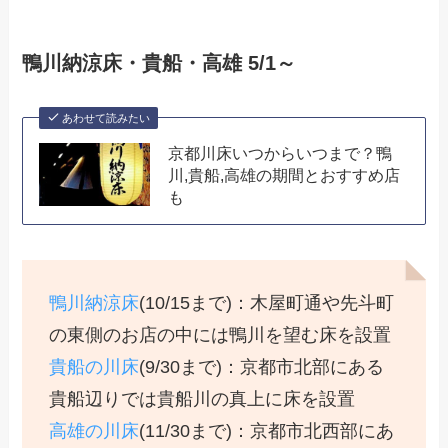
鴨川納涼床・貴船・高雄 5/1～
あわせて読みたい
京都川床いつからいつまで？鴨
川,貴船,高雄の期間とおすすめ店
も
鴨川納涼床
(10/15まで)：木屋町通や先斗町
の東側のお店の中には鴨川を望む床を設置
貴船の川床
(9/30まで)：京都市北部にある
貴船辺りでは貴船川の真上に床を設置
高雄の川床
(11/30まで)：京都市北西部にあ