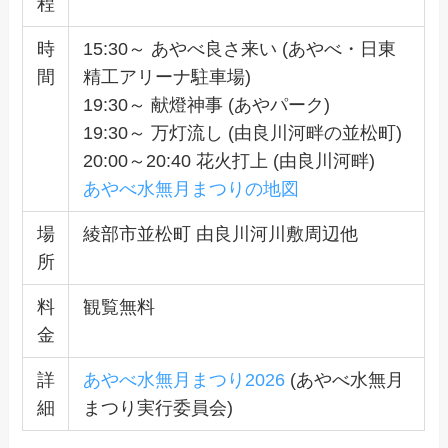
程
時
15:30～ あやべ良さ来い (あやべ・日東
間
精工アリーナ駐車場)
19:30～ 献燈神事 (あやパーク)
19:30～ 万灯流し (由良川河畔の並松町)
20:00～20:40 花火打上 (由良川河畔)
あやべ水無月まつりの地図
場
綾部市並松町 由良川河川敷周辺他
所
料
観覧無料
金
詳
あやべ水無月まつり2026
(あやべ水無月
細
まつり実行委員会)