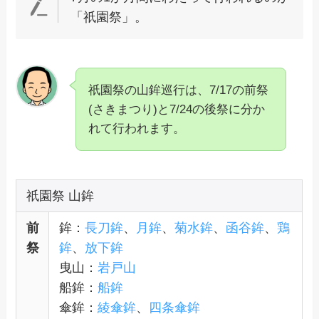
「祇園祭」。
祇園祭の山鉾巡行は、7/17の前祭
(さきまつり)と7/24の後祭に分か
れて行われます。
祇園祭 山鉾
前
鉾：
長刀鉾
、
月鉾
、
菊水鉾
、
函谷鉾
、
鶏
祭
鉾
、
放下鉾
曳山：
岩戸山
船鉾：
船鉾
傘鉾：
綾傘鉾
、
四条傘鉾