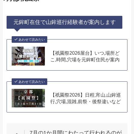
元鉾町在住で山鉾巡行経験者が案内します
あわせて読みたい
【祇園祭2026屋台】いつ,場所ど
こ,時間,穴場を元鉾町住民が案内
あわせて読みたい
【祇園祭2026】日程,宵山,山鉾巡
行,穴場,混雑,前祭・後祭違いなど
7月の1か月間にわたって行われるのが