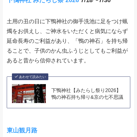
下鴨神社 みたらし祭 2026
7/18〜7/30
土用の丑の日に下鴨神社の御手洗池に足をつけ蝋
燭をお供えし、ご神水をいただくと病気にならず
延命長寿のご利益があり、「鴨の神石」を持ち帰
ることで、子供のかん虫ふうじとしてもご利益が
あると昔から信仰されています。
あわせて読みたい
下鴨神社【みたらし祭り2026】
鴨の神石持ち帰り&京の七不思議
東山観月路