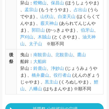
舁山：
螳螂山
、
保昌山
(ほうしょうやま)
、
孟宗山
(もうそうやま) 、
占出山
(うら
でやま) 、
山伏山
、
白楽天山
(はくらくて
んやま) 、
霰天神山
(あられてんじんや
ま) 、
郭巨山
(かっきょやま) 、
伯牙山
、
芦刈山
、
木賊山
(とくさやま) 、
油天神
山
、
太子山
※順不同
後
曳山：
南観音山
、
北観音山
、
鷹山
祭
船鉾：
大船鉾
舁山：
鈴鹿山
、
浄妙山
(じょうみょうや
ま) 、
橋弁慶山
、
役行者山
(えんのぎょう
じゃやま) 、
黒主山
(くろぬしやま) 、
鯉
山
、
八幡山
(はちまんやま) ※順不同
祇園祭 山鉾巡行の穴場