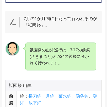
7月の1か月間にわたって行われるのが
「祇園祭」。
祇園祭の山鉾巡行は、7/17の前祭
(さきまつり)と7/24の後祭に分か
れて行われます。
祇園祭 山鉾
前
鉾：
長刀鉾
、
月鉾
、
菊水鉾
、
函谷鉾
、
鶏
祭
鉾
、
放下鉾