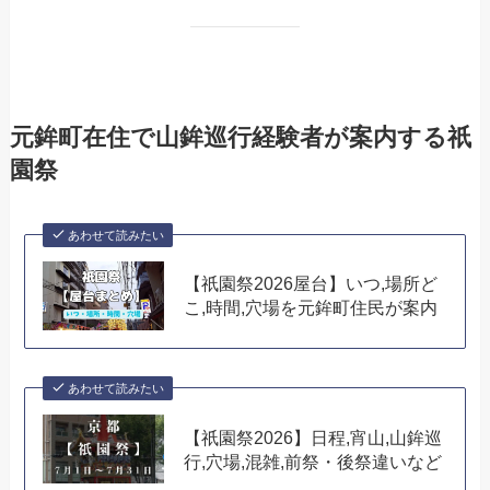
元鉾町在住で山鉾巡行経験者が案内する祇
園祭
あわせて読みたい
【祇園祭2026屋台】いつ,場所ど
こ,時間,穴場を元鉾町住民が案内
あわせて読みたい
【祇園祭2026】日程,宵山,山鉾巡
行,穴場,混雑,前祭・後祭違いなど