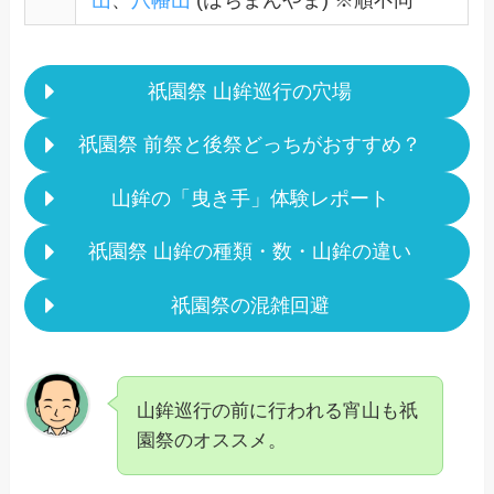
山
、
八幡山
(はちまんやま) ※順不同
祇園祭 山鉾巡行の穴場
祇園祭 前祭と後祭どっちがおすすめ？
山鉾の「曳き手」体験レポート
祇園祭 山鉾の種類・数・山鉾の違い
祇園祭の混雑回避
山鉾巡行の前に行われる宵山も祇
園祭のオススメ。