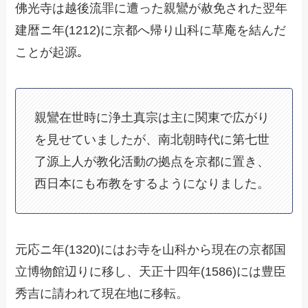
佛光寺は越後流罪に遭った親鸞が赦免された翌年
建暦ニ年(1212)に京都へ帰り山科に草庵を結んだ
ことが起源｡
親鸞在世時に浄土真宗は主に関東で広がり
を見せていましたが、南北朝時代に第七世
了源上人が教化活動の拠点を京都に置き、
西日本にも布教をするようになりました。
元応ニ年(1320)にはお寺を山科から現在の京都国
立博物館辺りに移し、天正十四年(1586)には豊臣
秀吉に請われて現在地に移転。