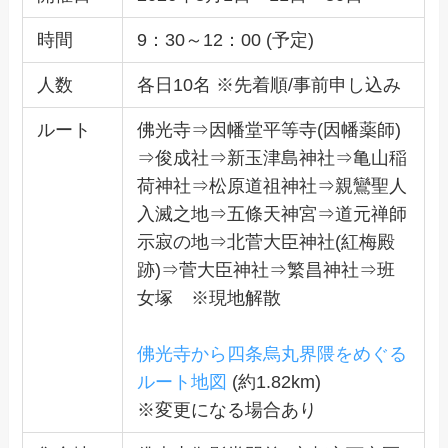
時間
9：30～12：00 (予定)
人数
各日10名 ※先着順/事前申し込み
ルート
佛光寺⇒因幡堂平等寺(因幡薬師)
⇒俊成社⇒新玉津島神社⇒亀山稲
荷神社⇒松原道祖神社⇒親鸞聖人
入滅之地⇒五條天神宮⇒道元禅師
示寂の地⇒北菅大臣神社(紅梅殿
跡)⇒菅大臣神社⇒繁昌神社⇒班
女塚 ※現地解散
佛光寺から四条烏丸界隈をめぐる
ルート地図
(約1.82km)
※変更になる場合あり