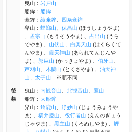
曳山：
岩戸山
船鉾：
船鉾
傘鉾：
綾傘鉾
、
四条傘鉾
舁山：
螳螂山
、
保昌山
(ほうしょうやま)
、
孟宗山
(もうそうやま) 、
占出山
(うら
でやま) 、
山伏山
、
白楽天山
(はくらくて
んやま) 、
霰天神山
(あられてんじんや
ま) 、
郭巨山
(かっきょやま) 、
伯牙山
、
芦刈山
、
木賊山
(とくさやま) 、
油天神
山
、
太子山
※順不同
後
曳山：
南観音山
、
北観音山
、
鷹山
祭
船鉾：
大船鉾
舁山：
鈴鹿山
、
浄妙山
(じょうみょうや
ま) 、
橋弁慶山
、
役行者山
(えんのぎょう
じゃやま) 、
黒主山
(くろぬしやま) 、
鯉