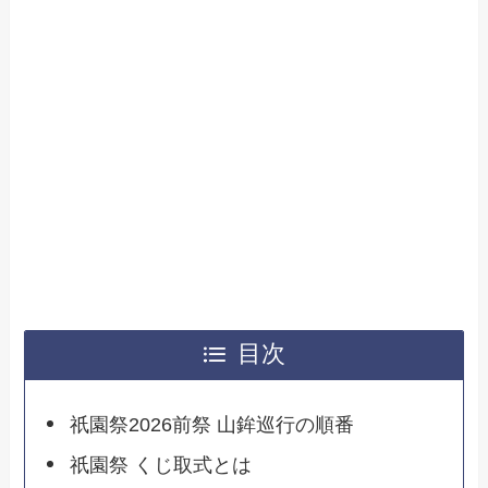
目次
祇園祭2026前祭 山鉾巡行の順番
祇園祭 くじ取式とは