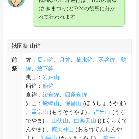
祇園祭の山鉾巡行は、7/17の前祭
(さきまつり)と7/24の後祭に分か
れて行われます。
祇園祭 山鉾
前
鉾：
長刀鉾
、
月鉾
、
菊水鉾
、
函谷鉾
、
鶏
祭
鉾
、
放下鉾
曳山：
岩戸山
船鉾：
船鉾
傘鉾：
綾傘鉾
、
四条傘鉾
舁山：
螳螂山
、
保昌山
(ほうしょうやま)
、
孟宗山
(もうそうやま) 、
占出山
(うら
でやま) 、
山伏山
、
白楽天山
(はくらくて
んやま) 、
霰天神山
(あられてんじんや
ま) 、
郭巨山
(かっきょやま) 、
伯牙山
、