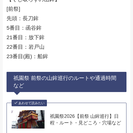
[前祭]
先頭：長刀鉾
5番目：函谷鉾
21番目：放下鉾
22番目：岩戸山
23番目(殿)：船鉾
祇園祭 前祭の山鉾巡行のルートや通過時間
など
あわせて読みたい
祇園祭2026【前祭 山鉾巡行】日
程・ルート・見どころ・穴場など