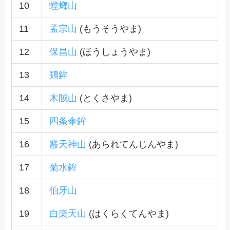
10
螳螂山
11
孟宗山
(もうそうやま)
12
保昌山
(ほうしょうやま)
13
鶏鉾
14
木賊山
(とくさやま)
15
四条傘鉾
16
霰天神山
(あられてんじんやま)
17
菊水鉾
18
伯牙山
19
白楽天山
(はくらくてんやま)