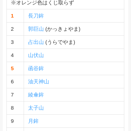
※オレンジ色はくじ取らず
1
長刀鉾
2
郭巨山
(かっきょやま)
3
占出山
(うらでやま)
4
山伏山
5
函谷鉾
6
油天神山
7
綾傘鉾
8
太子山
9
月鉾