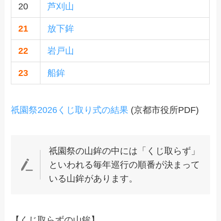
20
芦刈山
21
放下鉾
22
岩戸山
23
船鉾
祇園祭2026くじ取り式の結果
(京都市役所PDF)
祇園祭の山鉾の中には「くじ取らず」
といわれる毎年巡行の順番が決まって
いる山鉾があります。
【くじ取らずの山鉾】