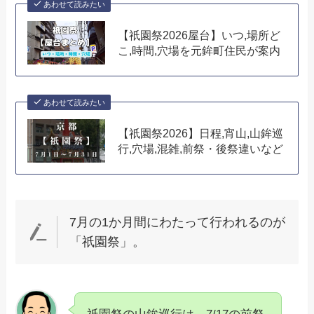
あわせて読みたい
【祇園祭2026屋台】いつ,場所ど
こ,時間,穴場を元鉾町住民が案内
あわせて読みたい
【祇園祭2026】日程,宵山,山鉾巡
行,穴場,混雑,前祭・後祭違いなど
7月の1か月間にわたって行われるのが
「祇園祭」。