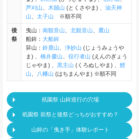
芦刈山
、
木賊山
(とくさやま) 、
油天神
山
、
太子山
※順不同
後
曳山：
南観音山
、
北観音山
、
鷹山
祭
船鉾：
大船鉾
舁山：
鈴鹿山
、
浄妙山
(じょうみょうや
ま) 、
橋弁慶山
、
役行者山
(えんのぎょう
じゃやま) 、
黒主山
(くろぬしやま) 、
鯉
山
、
八幡山
(はちまんやま) ※順不同
祇園祭 山鉾巡行の穴場
祇園祭 前祭と後祭どっちがおすすめ？
山鉾の「曳き手」体験レポート