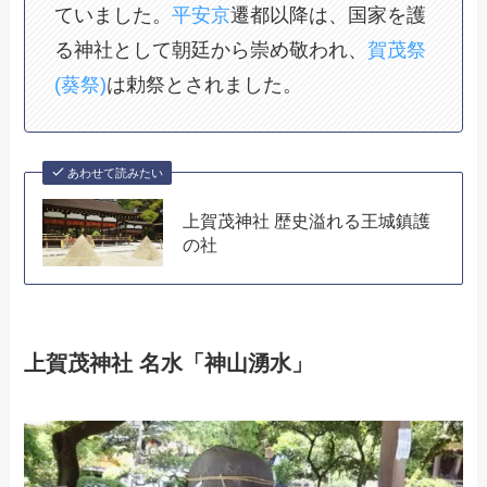
ていました。
平安京
遷都以降は、国家を護
る神社として朝廷から崇め敬われ、
賀茂祭
(葵祭)
は勅祭とされました。
あわせて読みたい
上賀茂神社 歴史溢れる王城鎮護
の社
上賀茂神社 名水「神山湧水」