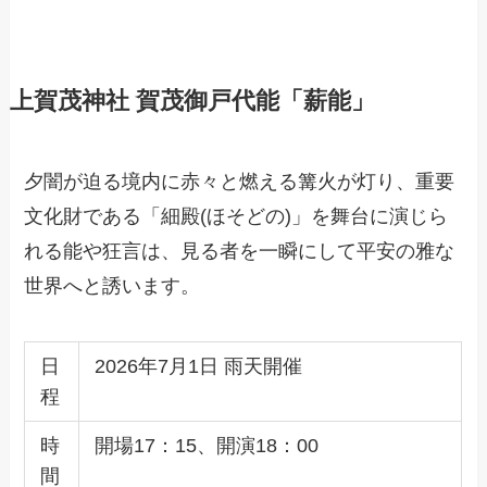
上賀茂神社 賀茂御戸代能「薪能」
夕闇が迫る境内に赤々と燃える篝火が灯り、重要
文化財である「細殿(ほそどの)」を舞台に演じら
れる能や狂言は、見る者を一瞬にして平安の雅な
世界へと誘います。
日
2026年7月1日 雨天開催
程
時
開場17：15、開演18：00
間