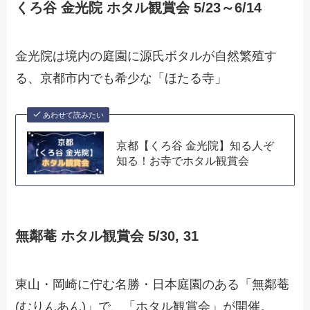
くろ谷 金光院 ホタル観賞会 5/23～6/14
金光院は境内の庭園に源氏ボタルが自然繁殖す
る、京都市内でも希少な「ほたる寺」
あわせて読みたい
京都【くろ谷 金光院】知る人ぞ
知る！お寺でホタル観賞会
無鄰菴 ホタル観賞会 5/30, 31
東山・岡崎に佇む名勝・日本庭園のある「無鄰菴
(むりんあん)」で、「ホタル観賞会」が開催。