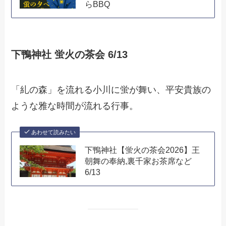
らBBQ
下鴨神社 蛍火の茶会 6/13
「糺の森」を流れる小川に蛍が舞い、平安貴族の
ような雅な時間が流れる行事。
あわせて読みたい
下鴨神社【蛍火の茶会2026】王
朝舞の奉納,裏千家お茶席など
6/13