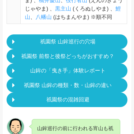
ま) 、
橋弁慶山
、
役行者山
(えんのぎょう
じゃやま) 、
黒主山
(くろぬしやま) 、
鯉
山
、
八幡山
(はちまんやま) ※順不同
祇園祭 山鉾巡行の穴場
祇園祭 前祭と後祭どっちがおすすめ？
山鉾の「曳き手」体験レポート
祇園祭 山鉾の種類・数・山鉾の違い
祇園祭の混雑回避
山鉾巡行の前に行われる宵山も祇