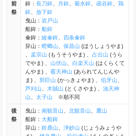
前
鉾：
長刀鉾
、
月鉾
、
菊水鉾
、
函谷鉾
、
鶏
祭
鉾
、
放下鉾
曳山：
岩戸山
船鉾：
船鉾
傘鉾：
綾傘鉾
、
四条傘鉾
舁山：
螳螂山
、
保昌山
(ほうしょうやま)
、
孟宗山
(もうそうやま) 、
占出山
(うら
でやま) 、
山伏山
、
白楽天山
(はくらくて
んやま) 、
霰天神山
(あられてんじんや
ま) 、
郭巨山
(かっきょやま) 、
伯牙山
、
芦刈山
、
木賊山
(とくさやま) 、
油天神
山
、
太子山
※順不同
後
曳山：
南観音山
、
北観音山
、
鷹山
祭
船鉾：
大船鉾
舁山：
鈴鹿山
、
浄妙山
(じょうみょうや