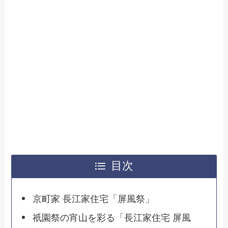
目次
京町家 長江家住宅「屏風祭」
祇園祭の宵山を彩る「長江家住宅 屏風