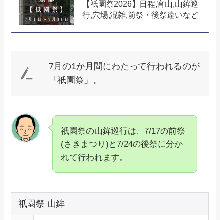
【祇園祭2026】日程,宵山,山鉾巡
行,穴場,混雑,前祭・後祭違いなど
7月の1か月間にわたって行われるのが
「祇園祭」。
祇園祭の山鉾巡行は、7/17の前祭
(さきまつり)と7/24の後祭に分か
れて行われます。
祇園祭 山鉾