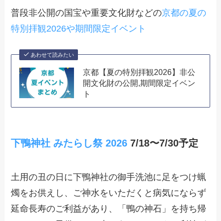
普段非公開の国宝や重要文化財などの
京都の夏の
特別拝観2026や期間限定イベント
あわせて読みたい
京都【夏の特別拝観2026】非公
開文化財の公開,期間限定イベン
ト
下鴨神社 みたらし祭 2026
7/18〜7/30予定
土用の丑の日に下鴨神社の御手洗池に足をつけ蝋
燭をお供えし、ご神水をいただくと病気にならず
延命長寿のご利益があり、「鴨の神石」を持ち帰