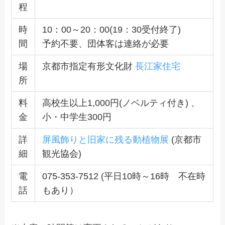
程
時
10：00～20：00(19：30受付終了)
間
予約不要、団体客は連絡が必要
場
京都市指定有形文化財
長江家住宅
所
料
高校生以上1,000円(ノベルティ付き) 、
金
小・中学生300円
詳
屏風飾りと旧家に残る動植物展
(京都市
細
観光協会)
電
075-353-7512 (平日10時～16時 不在時
話
もあり）