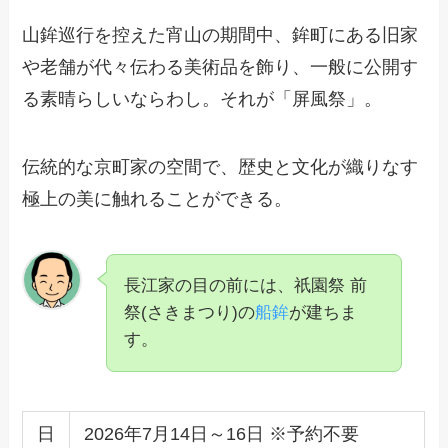
山鉾巡行を控えた宵山の期間中、鉾町にある旧家
や老舗が代々伝わる美術品を飾り、一般に公開す
る素晴らしいならわし。それが「屏風祭」。
伝統的な京町家の空間で、歴史と文化が織りなす
極上の美に触れることができる。
長江家の目の前には、祇園祭 前
祭(さきまつり)の
船鉾
が建ちま
す。
日
2026年7月14日～16日 ※予約不要