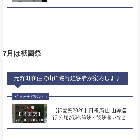
7月は祇園祭
元鉾町在住で山鉾巡行経験者が案内します
あわせて読みたい
【祇園祭2026】日程,宵山,山鉾巡
行,穴場,混雑,前祭・後祭違いなど