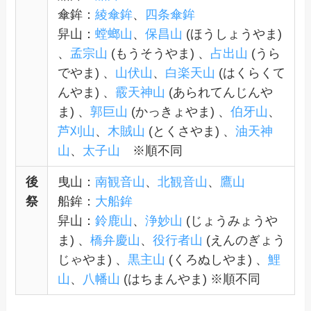
傘鉾：
綾傘鉾
、
四条傘鉾
舁山：
螳螂山
、
保昌山
(ほうしょうやま)
、
孟宗山
(もうそうやま) 、
占出山
(うら
でやま) 、
山伏山
、
白楽天山
(はくらくて
んやま) 、
霰天神山
(あられてんじんや
ま) 、
郭巨山
(かっきょやま) 、
伯牙山
、
芦刈山
、
木賊山
(とくさやま) 、
油天神
山
、
太子山
※順不同
後
曳山：
南観音山
、
北観音山
、
鷹山
祭
船鉾：
大船鉾
舁山：
鈴鹿山
、
浄妙山
(じょうみょうや
ま) 、
橋弁慶山
、
役行者山
(えんのぎょう
じゃやま) 、
黒主山
(くろぬしやま) 、
鯉
山
、
八幡山
(はちまんやま) ※順不同