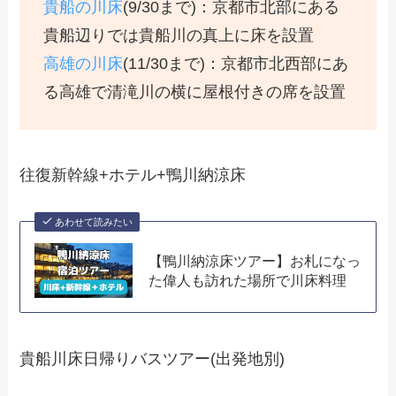
貴船の川床
(9/30まで)：京都市北部にある
貴船辺りでは貴船川の真上に床を設置
高雄の川床
(11/30まで)：京都市北西部にあ
る高雄で清滝川の横に屋根付きの席を設置
往復新幹線+ホテル+鴨川納涼床
あわせて読みたい
【鴨川納涼床ツアー】お札になっ
た偉人も訪れた場所で川床料理
貴船川床日帰りバスツアー(出発地別)