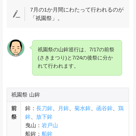
7月の1か月間にわたって行われるのが
「祇園祭」。
祇園祭の山鉾巡行は、7/17の前祭
(さきまつり)と7/24の後祭に分か
れて行われます。
祇園祭 山鉾
前
鉾：
長刀鉾
、
月鉾
、
菊水鉾
、
函谷鉾
、
鶏
祭
鉾
、
放下鉾
曳山：
岩戸山
船鉾：
船鉾